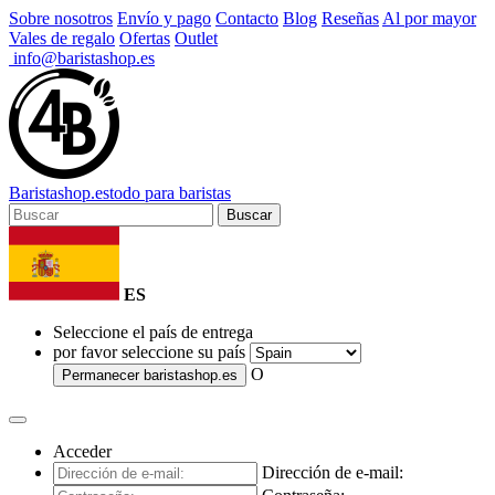
Sobre nosotros
Envío y pago
Contacto
Blog
Reseñas
Al por mayor
Vales de regalo
Ofertas
Outlet
info@baristashop.es
Barista
shop
.es
todo para baristas
Buscar
ES
Seleccione el país de entrega
por favor seleccione su país
O
Permanecer
baristashop.es
Acceder
Dirección de e-mail: