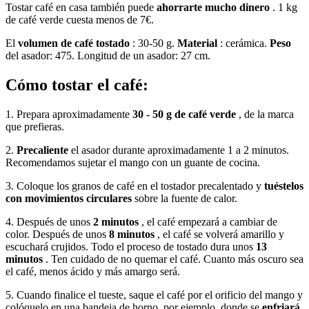
Tostar café en casa también puede
ahorrarte mucho dinero
. 1 kg
de café verde cuesta menos de 7€.
El
volumen de café tostado
: 30-50 g.
Material
: cerámica.
Peso
del asador: 475. Longitud de un asador: 27 cm.
Cómo tostar el café:
1. Prepara aproximadamente
30 - 50 g de café verde
, de la marca
que prefieras.
2.
Precaliente
el asador durante aproximadamente 1 a 2 minutos.
Recomendamos sujetar el mango con un guante de cocina.
3. Coloque los granos de café en el tostador precalentado y
tuéstelos
con
movimientos circulares
sobre la fuente de calor.
4. Después de unos
2 minutos
, el café empezará a cambiar de
color. Después de unos
8 minutos
, el café se volverá amarillo y
escuchará crujidos. Todo el proceso de tostado dura unos
13
minutos
. Ten cuidado de no quemar el café. Cuanto más oscuro sea
el café, menos ácido y más amargo será.
5. Cuando finalice el tueste, saque el café por el orificio del mango y
colóquelo en una bandeja de horno, por ejemplo, donde se
enfriará