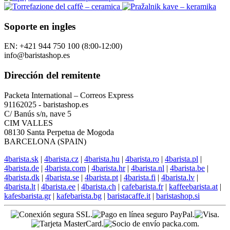
Soporte en ingles
EN: +421 944 750 100 (8:00-12:00)
info@baristashop.es
Dirección del remitente
Packeta International – Correos Express
91162025 - baristashop.es
C/ Banús s/n, nave 5
CIM VALLES
08130 Santa Perpetua de Mogoda
BARCELONA (SPAIN)
4barista.sk
|
4barista.cz
|
4barista.hu
|
4barista.ro
|
4barista.pl
|
4barista.de
|
4barista.com
|
4barista.hr
|
4barista.nl
|
4barista.be
|
4barista.dk
|
4barista.se
|
4barista.pt
|
4barista.fi
|
4barista.lv
|
4barista.lt
|
4barista.ee
|
4barista.ch
|
cafebarista.fr
|
kaffeebarista.at
|
kafesbarista.gr
|
kafebarista.bg
|
baristacaffe.it
|
baristashop.si