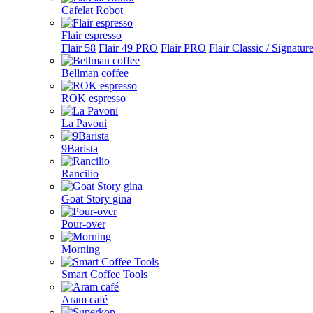
Cafelat Robot
Flair espresso
Flair 58
Flair 49 PRO
Flair PRO
Flair Classic / Signatur
Bellman coffee
ROK espresso
La Pavoni
9Barista
Rancilio
Goat Story gina
Pour-over
Morning
Smart Coffee Tools
Aram café