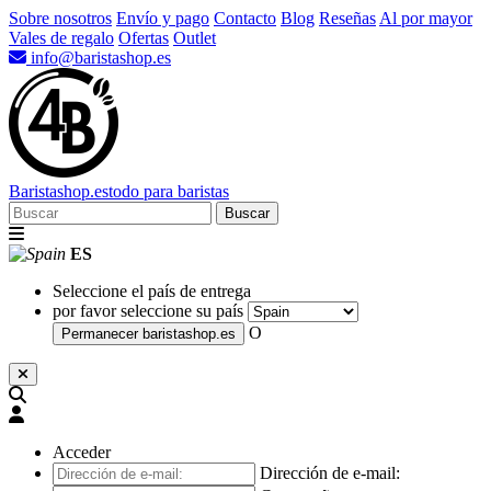
Sobre nosotros
Envío y pago
Contacto
Blog
Reseñas
Al por mayor
Vales de regalo
Ofertas
Outlet
info@baristashop.es
Barista
shop
.es
todo para baristas
Buscar
ES
Seleccione el país de entrega
por favor seleccione su país
O
Permanecer
baristashop.es
Acceder
Dirección de e-mail: