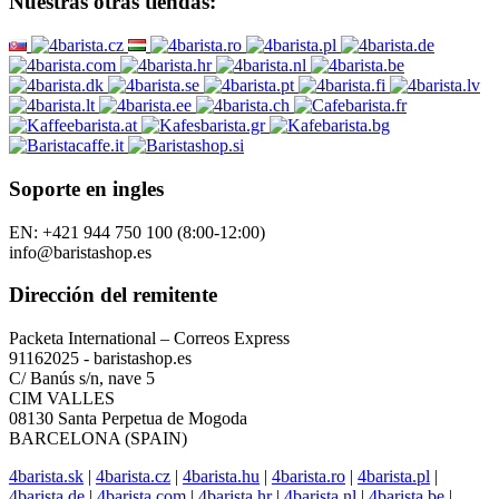
Nuestras otras tiendas:
Soporte en ingles
EN: +421 944 750 100 (8:00-12:00)
info@baristashop.es
Dirección del remitente
Packeta International – Correos Express
91162025 - baristashop.es
C/ Banús s/n, nave 5
CIM VALLES
08130 Santa Perpetua de Mogoda
BARCELONA (SPAIN)
4barista.sk
|
4barista.cz
|
4barista.hu
|
4barista.ro
|
4barista.pl
|
4barista.de
|
4barista.com
|
4barista.hr
|
4barista.nl
|
4barista.be
|