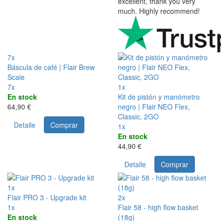
excellent, thank you very
much. Highly recommend!
7x
Báscula de café | Flair Brew
Scale
7x
1x
En stock
Kit de pistón y manómetro
64,90 €
negro | Flair NEO Flex,
Classic, 2GO
Detalle
Comprar
1x
En stock
44,90 €
Detalle
Comprar
1x
Flair PRO 3 - Upgrade kit
2x
1x
Flair 58 - high flow basket
En stock
(18g)