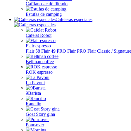
Cafflano - café filtrado
Estufas de camping
Cafeteras especiales
Cafelat Robot
Flair espresso
Flair 58
Flair 49 PRO
Flair PRO
Flair Classic / Signatur
Bellman coffee
ROK espresso
La Pavoni
9Barista
Rancilio
Goat Story gina
Pour-over