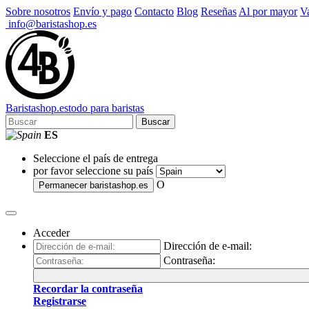
Sobre nosotros
Envío y pago
Contacto
Blog
Reseñas
Al por mayor
Va
info@baristashop.es
Barista
shop
.es
todo para baristas
Buscar
ES
Seleccione el país de entrega
por favor seleccione su país
O
Permanecer
baristashop.es
Acceder
Dirección de e-mail:
Contraseña:
Recordar la contraseña
Registrarse