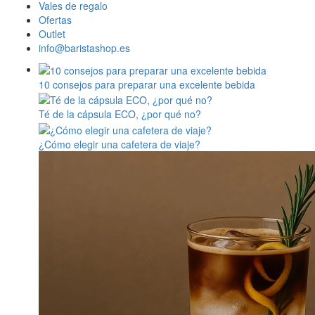
Vales de regalo
Ofertas
Outlet
info@baristashop.es
10 consejos para preparar una excelente bebida
Té de la cápsula ECO, ¿por qué no?
¿Cómo elegir una cafetera de viaje?