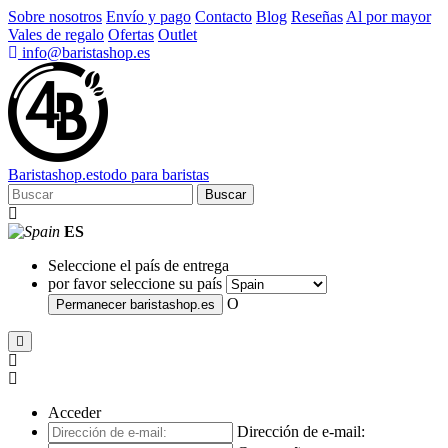
Sobre nosotros
Envío y pago
Contacto
Blog
Reseñas
Al por mayor
Vales de regalo
Ofertas
Outlet
info@baristashop.es
Barista
shop
.es
todo para baristas
Buscar
ES
Seleccione el país de entrega
por favor seleccione su país
O
Permanecer
baristashop.es
Acceder
Dirección de e-mail: