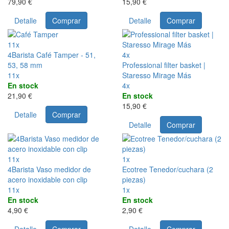
79,90 €
15,90 €
Detalle
Comprar
Detalle
Comprar
11x
4Barista Café Tamper - 51,
4x
53, 58 mm
Professional filter basket |
11x
Staresso Mirage Más
En stock
4x
21,90 €
En stock
15,90 €
Detalle
Comprar
Detalle
Comprar
11x
1x
4Barista Vaso medidor de
Ecotree Tenedor/cuchara (2
acero inoxidable con clip
piezas)
11x
1x
En stock
En stock
4,90 €
2,90 €