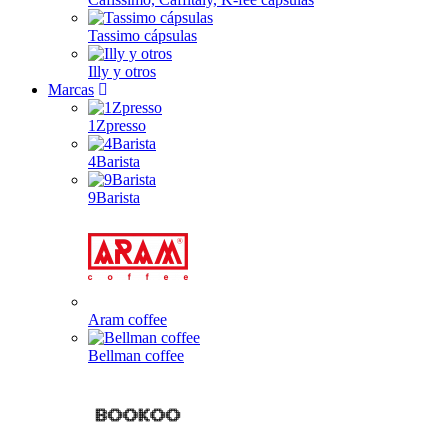
Tassimo cápsulas
Illy y otros
Marcas
1Zpresso
4Barista
9Barista
Aram coffee
Bellman coffee