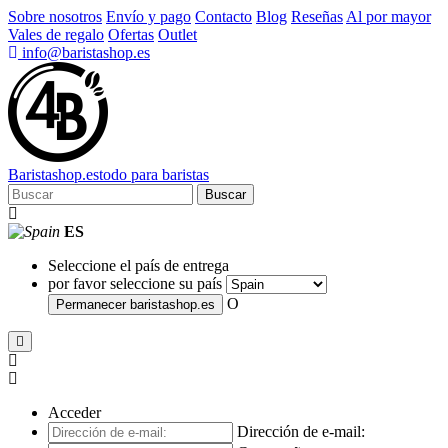
Sobre nosotros
Envío y pago
Contacto
Blog
Reseñas
Al por mayor
Vales de regalo
Ofertas
Outlet
info@baristashop.es
Barista
shop
.es
todo para baristas
Buscar
ES
Seleccione el país de entrega
por favor seleccione su país
O
Permanecer
baristashop.es
Acceder
Dirección de e-mail: