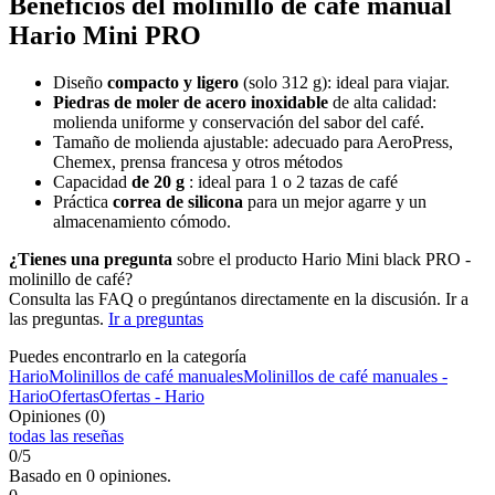
Beneficios del molinillo de café manual
Hario Mini PRO
Diseño
compacto y ligero
(solo 312 g): ideal para viajar.
Piedras de moler de acero inoxidable
de alta calidad:
molienda uniforme y conservación del sabor del café.
Tamaño de molienda ajustable: adecuado para AeroPress,
Chemex, prensa francesa y otros métodos
Capacidad
de 20 g
: ideal para 1 o 2 tazas de café
Práctica
correa de silicona
para un mejor agarre y un
almacenamiento cómodo.
¿Tienes una pregunta
sobre el producto Hario Mini black PRO -
molinillo de café?
Consulta las FAQ o pregúntanos directamente en la discusión. Ir a
las preguntas.
Ir a preguntas
Puedes encontrarlo en la categoría
Hario
Molinillos de café manuales
Molinillos de café manuales -
Hario
Ofertas
Ofertas - Hario
Opiniones (0)
todas las reseñas
0/5
Basado en 0 opiniones.