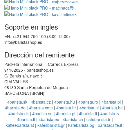
Soporte en ingles
EN: +421 944 750 100 (8:00-12:00)
info@baristashop.es
Dirección del remitente
Packeta International – Correos Express
91162025 - baristashop.es
C/ Banús s/n, nave 5
CIM VALLES
08130 Santa Perpetua de Mogoda
BARCELONA (SPAIN)
4barista.sk
|
4barista.cz
|
4barista.hu
|
4barista.ro
|
4barista.pl
|
4barista.de
|
4barista.com
|
4barista.hr
|
4barista.nl
|
4barista.be
|
4barista.dk
|
4barista.se
|
4barista.pt
|
4barista.fi
|
4barista.lv
|
4barista.lt
|
4barista.ee
|
4barista.ch
|
cafebarista.fr
|
kaffeebarista.at
|
kafesbarista.gr
|
kafebarista.bg
|
baristacaffe.it
|