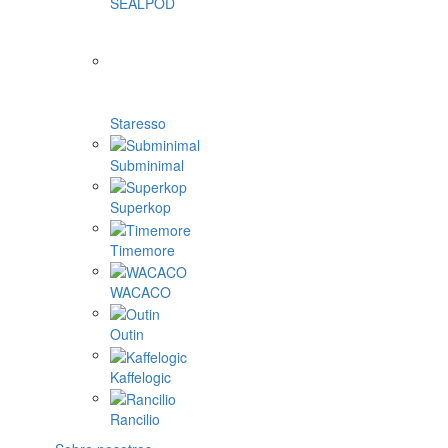
SEALPOD
Staresso
Subminimal
Superkop
Timemore
WACACO
Outin
Kaffelogic
Rancilio