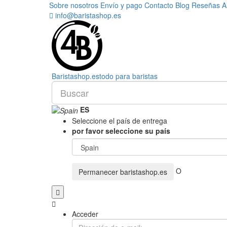
Sobre nosotros
Envío y pago
Contacto
Blog
Reseñas
A
info@baristashop.es
Barista
shop
.es
todo para baristas
ES
Seleccione el país de entrega
por favor seleccione su país
O
Permanecer
baristashop.es
Acceder