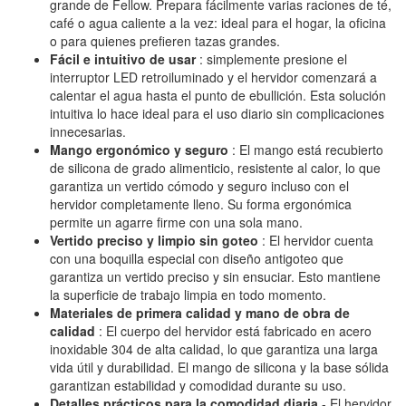
grande de Fellow. Prepara fácilmente varias raciones de té,
café o agua caliente a la vez: ideal para el hogar, la oficina
o para quienes prefieren tazas grandes.
Fácil e intuitivo de usar
: simplemente presione el
interruptor LED retroiluminado y el hervidor comenzará a
calentar el agua hasta el punto de ebullición. Esta solución
intuitiva lo hace ideal para el uso diario sin complicaciones
innecesarias.
Mango ergonómico y seguro
: El mango está recubierto
de silicona de grado alimenticio, resistente al calor, lo que
garantiza un vertido cómodo y seguro incluso con el
hervidor completamente lleno. Su forma ergonómica
permite un agarre firme con una sola mano.
Vertido preciso y limpio sin goteo
: El hervidor cuenta
con una boquilla especial con diseño antigoteo que
garantiza un vertido preciso y sin ensuciar. Esto mantiene
la superficie de trabajo limpia en todo momento.
Materiales de primera calidad y mano de obra de
calidad
: El cuerpo del hervidor está fabricado en acero
inoxidable 304 de alta calidad, lo que garantiza una larga
vida útil y durabilidad. El mango de silicona y la base sólida
garantizan estabilidad y comodidad durante su uso.
Detalles prácticos para la comodidad diaria
- El hervidor