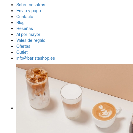
Sobre nosotros
Envío y pago
Contacto
Blog
Reseñas
Al por mayor
Vales de regalo
Ofertas
Outlet
info@baristashop.es