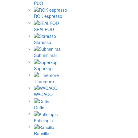
PUQ
ROK espresso
SEALPOD
Staresso
Subminimal
Superkop
Timemore
WACACO
Outin
Kaffelogic
Rancilio