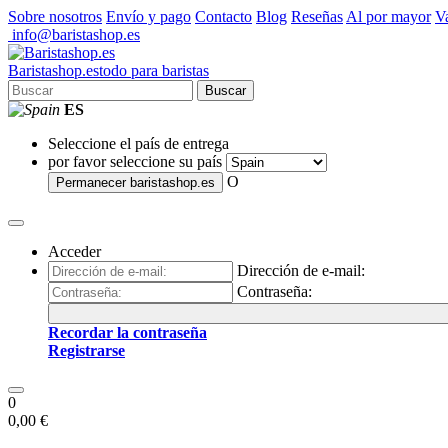
Sobre nosotros
Envío y pago
Contacto
Blog
Reseñas
Al por mayor
Va
info@baristashop.es
Barista
shop
.es
todo para baristas
Buscar
ES
Seleccione el país de entrega
por favor seleccione su país
O
Permanecer
baristashop.es
Acceder
Dirección de e-mail:
Contraseña:
Recordar la contraseña
Registrarse
0
0,00 €