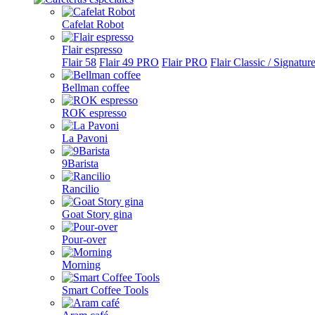
Cafelat Robot
Flair espresso
Flair 58
Flair 49 PRO
Flair PRO
Flair Classic / Signatur
Bellman coffee
ROK espresso
La Pavoni
9Barista
Rancilio
Goat Story gina
Pour-over
Morning
Smart Coffee Tools