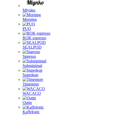
Mlynko
Morning
PUQ
ROK espresso
SEALPOD
Staresso
Subminimal
Superkop
Timemore
WACACO
Outin
Kaffelogic