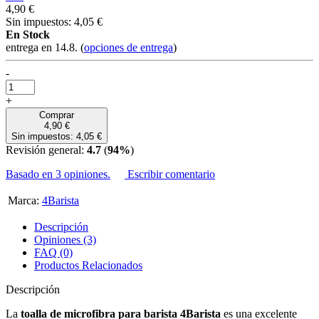
4,90 €
Sin impuestos: 4,05 €
En Stock
entrega en 14.8.
(
opciones de entrega
)
-
+
Comprar
4,90 €
Sin impuestos: 4,05 €
Revisión general:
4.7
(
94%
)
Basado en 3 opiniones.
Escribir comentario
Marca:
4Barista
Descripción
Opiniones (3)
FAQ (0)
Productos Relacionados
Descripción
La
toalla de microfibra para barista 4Barista
es una excelente