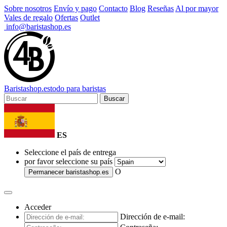
Sobre nosotros
Envío y pago
Contacto
Blog
Reseñas
Al por mayor
Vales de regalo
Ofertas
Outlet
info@baristashop.es
Barista
shop
.es
todo para baristas
Buscar
ES
Seleccione el país de entrega
por favor seleccione su país
O
Permanecer
baristashop.es
Acceder
Dirección de e-mail: