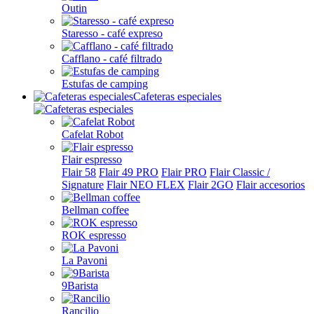
Outin
Staresso - café expreso
Cafflano - café filtrado
Estufas de camping
Cafeteras especiales
Cafelat Robot
Flair espresso
Flair 58
Flair 49 PRO
Flair PRO
Flair Classic /
Signature
Flair NEO FLEX
Flair 2GO
Flair accesorios
Bellman coffee
ROK espresso
La Pavoni
9Barista
Rancilio