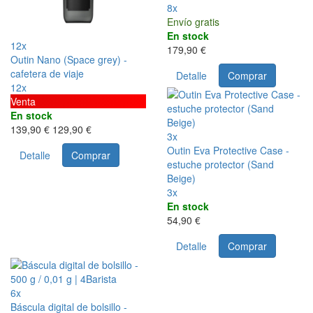
8x
Envío gratis
En stock
12x
179,90 €
Outin Nano (Space grey) -
cafetera de viaje
Detalle
Comprar
12x
Venta
En stock
139,90 €
129,90 €
3x
Outin Eva Protective Case -
Detalle
Comprar
estuche protector (Sand
Beige)
3x
En stock
54,90 €
Detalle
Comprar
6x
Báscula digital de bolsillo -