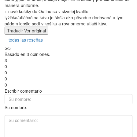
manera uniforme.
+ nové košíky do Outinu sú v skvelej kvalite
lyžička/utláčač na kávu je širšia ako pôvodne dodávaná a tým
pádom lepšie sedí v košíku a rovnomerne utlačí kávu
Traducir
Ver original
todas las reseñas
5/5
Basado en 3 opiniones.
3
0
0
0
0
Escribir comentario
Su nombre: