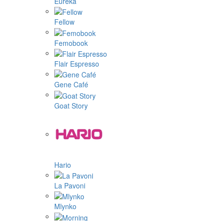
Eureka
Fellow
Femobook
Flair Espresso
Gene Café
Goat Story
Hario
La Pavoni
Mlynko