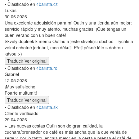
• Clasificado en
4barista.cz
Lukáš
30.06.2026
Una excelente adquisición para mi Outin y una tienda aún mejor:
servicio rápido y muy atento, muchas gracias. ¡Que tengas un
buen verano con un buen café!
Skvělý doplněk k mému Outinu a ještě skvělejší obchod - rychlé a
velmi ochotné jednání, moc děkuji. Přeji pěkné léto s dobrou
kávou :-)
Traducir
Ver original
• Clasificado en
4barista.ro
Gabriel
12.05.2026
¡Muy satisfecho!
Foarte multumit!
Traducir
Ver original
• Clasificado en
4barista.sk
Cliente verificado
29.04.2026
+ Las nuevas cestas Outin son de gran calidad, la
cuchara/prensador de café es más ancha que la que venía de
serie y, por lo tanto, encaja mejor en la cesta y prensa el café de