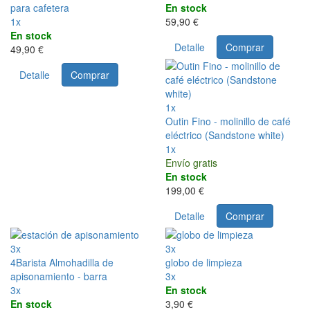
para cafetera
En stock
1x
59,90 €
En stock
Detalle
Comprar
49,90 €
Detalle
Comprar
1x
Outin Fino - molinillo de café
eléctrico (Sandstone white)
1x
Envío gratis
En stock
199,00 €
Detalle
Comprar
3x
3x
4Barista Almohadilla de
globo de limpieza
apisonamiento - barra
3x
3x
En stock
En stock
3,90 €