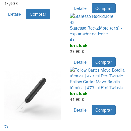
14,90 €
Detalle
Comprar
Detalle
Comprar
4x
Staresso Rock2More (gris) -
espumador de leche
4x
En stock
29,90 €
Detalle
Comprar
Fellow Carter Move Botella
térmica | 473 ml Peri Twinkle
En stock
44,90 €
Detalle
Comprar
7x