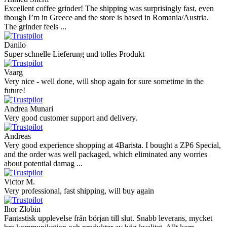
Nerijus
Excellent store! Friendly and professional communication, fast
shipping, and the item arrived well packaged. The whole purchasing
experience was smoot ...
Richard Möckel
Super Support! Bestellvorgang hat super funktioniert. Ich einen
Feuer bei der Bestellung gemacht, welcher sofort korrigiert wurde.
Der Support ist w ...
Hanna
Def recommend! Even with the trust pilot results, I'm always a bit
scared ordering from websites I did not hear of before, but this one
is 100% solid ...
Ahmed Sherif
Excellent coffee grinder! The shipping was surprisingly fast, even
though I’m in Greece and the store is based in Romania/Austria.
The grinder feels ...
Danilo
Super schnelle Lieferung und tolles Produkt
Vaarg
Very nice - well done, will shop again for sure sometime in the