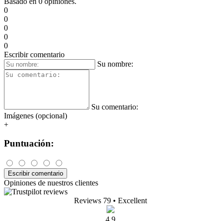
0 usuarios. A continuación encontrará reseñas y experiencias de
usuarios reales de Flow-Control 2 Spout Kit.
15,90 €
Sin impuestos: 13,14 €
Mostrar producto
Comprar
En Stock
entrega en 14.8.
(
opciones de entrega
)
Reseñas de productos Flow-Control 2
Spout Kit
Aún no hay opiniones para este producto.
0/5
Basado en 0 opiniones.
0
0
0
0
0
Escribir comentario
Su nombre: