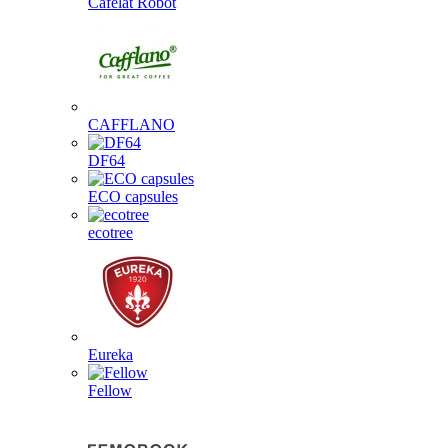
Cafelat Robot
CAFFLANO
DF64
ECO capsules
ecotree
Eureka
Fellow