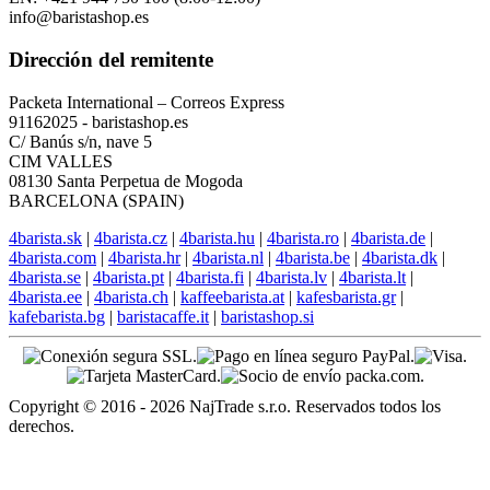
Nuestras otras tiendas:
Soporte en ingles
EN: +421 944 750 100 (8:00-12:00)
info@baristashop.es
Dirección del remitente
Packeta International – Correos Express
91162025 - baristashop.es
C/ Banús s/n, nave 5
CIM VALLES