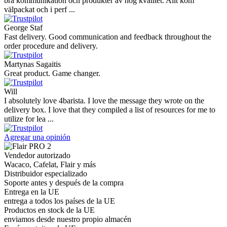
future!
Andrea Munari
Very good customer support and delivery.
Andreas
Very good experience shopping at 4Barista. I bought a ZP6 Special,
and the order was well packaged, which eliminated any worries
about potential damag ...
Victor M.
Very professional, fast shipping, will buy again
Ihor Zlobin
Fantastisk upplevelse från början till slut. Snabb leverans, mycket
bra kommunikation och produkter av hög kvalitet. Allt kom
välpackat och i perf ...
George Staf
Fast delivery. Good communication and feedback throughout the
order procedure and delivery.
Martynas Sagaitis
Great product. Game changer.