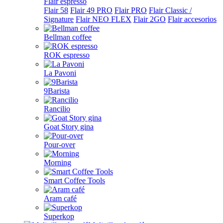
Flair espresso
Flair 58
Flair 49 PRO
Flair PRO
Flair Classic /
Signature
Flair NEO FLEX
Flair 2GO
Flair accesorios
Bellman coffee
ROK espresso
La Pavoni
9Barista
Rancilio
Goat Story gina
Pour-over
Morning
Smart Coffee Tools
Aram café
Superkop