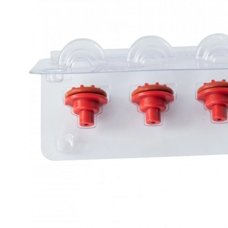
Té de la cápsula ECO, ¿por qué no?
¿Cómo elegir una cafetera de viaje?
Espresso tónico: un refrescante éxito de verano
todos los artículos
Introducción
Flair NEO FLEX
Flow-Control 2 Spout Kit