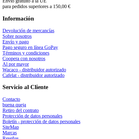
Will
I absolutely love 4barista. I love the message they wrote on the
delivery box. I love that they compiled a list of resources for me to
utilize for lea ...
Agregar una opinión
Vendedor autorizado
Wacaco, Cafelat, Flair y más
Distribuidor especializado
Soporte antes y después de la compra
Entrega en la UE
entrega a todos los países de la UE
Productos en stock de la UE
enviamos desde nuestro propio almacén
Envío gratuito a la UE
para pedidos superiores a 150,00 €
Información
Devolución de mercancías
Sobre nosotros
Envío y pago
Pago seguro en línea GoPay