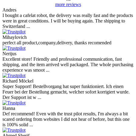
Su comentario:
Imágenes (opcional)
+
Puntuación:
Escribir comentario
Opiniones de nuestros clientes
Reviews 79
• Excellent
4.9
more reviews
Andres
I bought a cafelat robot, the delivery was really fast and the products
were in great conditions. I will be buying again. The shipping to
Switzerland ...
Mihaylovich
perfect all product,company,delivery, thanks recomended