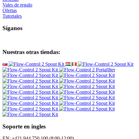
Términos y condiciones
Coopera con nosotros
Al por mayor
Wacaco - distribuidor autorizado
Cafelat - distribuidor autorizado
Servicio al Cliente
Contacto
buena queja
Retiro del contrato
Protección de datos personales
Boletín - protección de datos personales
SiteMap
Marcas
Reseñas
Vales de regalo
Ofertas
Tutoriales
Síganos