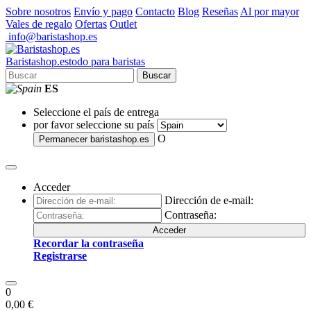
Sobre nosotros
Envío y pago
Contacto
Blog
Reseñas
Al por mayor
Vales de regalo
Ofertas
Outlet
info@baristashop.es
Barista
shop
.es
todo para baristas
Buscar
ES
Seleccione el país de entrega
por favor seleccione su país
O
Permanecer
baristashop.es
Acceder
Dirección de e-mail:
Contraseña:
Acceder
Recordar la contraseña
Registrarse
0
0,00 €