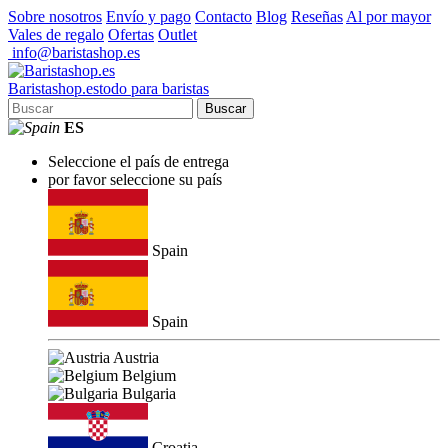
Sobre nosotros
Envío y pago
Contacto
Blog
Reseñas
Al por mayor
Vales de regalo
Ofertas
Outlet
info@baristashop.es
Barista
shop
.es
todo para baristas
Buscar
ES
Seleccione el país de entrega
por favor seleccione su país
Spain
Spain
Austria
Belgium
Bulgaria
Croatia