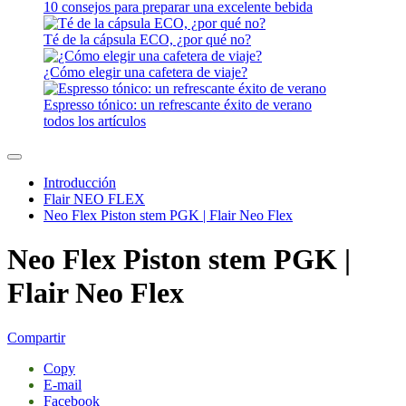
10 consejos para preparar una excelente bebida
Té de la cápsula ECO, ¿por qué no?
¿Cómo elegir una cafetera de viaje?
Espresso tónico: un refrescante éxito de verano
todos los artículos
Introducción
Flair NEO FLEX
Neo Flex Piston stem PGK | Flair Neo Flex
Neo Flex Piston stem PGK |
Flair Neo Flex
Compartir
Copy
E-mail
Facebook