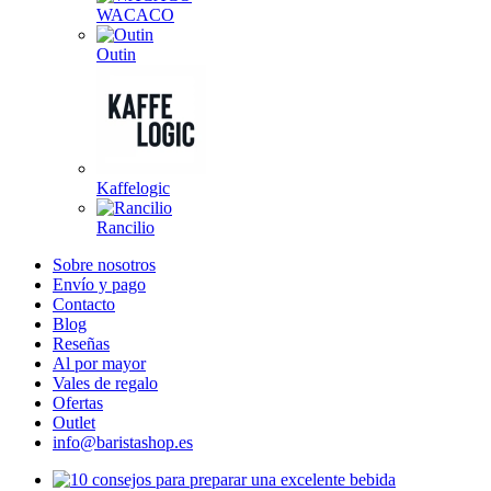
WACACO
Outin
Kaffelogic
Rancilio
Sobre nosotros
Envío y pago
Contacto
Blog
Reseñas
Al por mayor
Vales de regalo
Ofertas
Outlet
info@baristashop.es