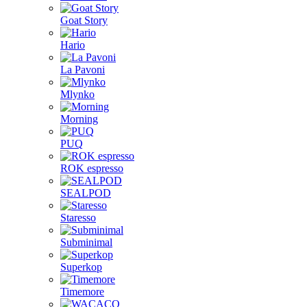
Goat Story
Hario
La Pavoni
Mlynko
Morning
PUQ
ROK espresso
SEALPOD
Staresso
Subminimal
Superkop
Timemore