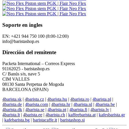
Soporte en ingles
EN: +421 944 750 100 (8:00-12:00)
info@baristashop.es
Dirección del remitente
Packeta International – Correos Express
91162025 - baristashop.es
C/ Banús s/n, nave 5
CIM VALLES
08130 Santa Perpetua de Mogoda
BARCELONA (SPAIN)
4barista.sk
|
4barista.cz
|
4barista.hu
|
4barista.ro
|
4barista.pl
|
4barista.de
|
4barista.com
|
4barista.hr
|
4barista.nl
|
4barista.be
|
4barista.dk
|
4barista.se
|
4barista.pt
|
4barista.fi
|
4barista.lv
|
4barista.lt
|
4barista.ee
|
4barista.ch
|
kaffeebarista.at
|
kafesbarista.gr
|
kafebarista.bg
|
baristacaffe.it
|
baristashop.si