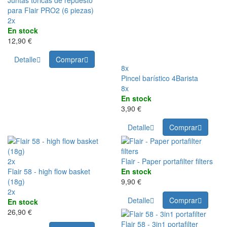
Juntas tóricas de repuesto
para Flair PRO2 (6 piezas)
2x
En stock
12,90 €
Detalle
Comprar
8x
Pincel barístico 4Barista
8x
En stock
3,90 €
Detalle
Comprar
2x
Flair - Paper portafilter filters
Flair 58 - high flow basket
En stock
(18g)
9,90 €
2x
Detalle
Comprar
En stock
26,90 €
Flair 58 - 3in1 portafilter