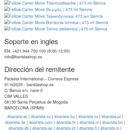
Soporte en ingles
EN: +421 944 750 100 (8:00-12:00)
info@baristashop.es
Dirección del remitente
Packeta International – Correos Express
91162025 - baristashop.es
C/ Banús s/n, nave 5
CIM VALLES
08130 Santa Perpetua de Mogoda
BARCELONA (SPAIN)
4barista.sk
|
4barista.cz
|
4barista.hu
|
4barista.ro
|
4barista.pl
|
4barista.de
|
4barista.com
|
4barista.hr
|
4barista.nl
|
4barista.be
|
4barista.dk
|
4barista.se
|
4barista.pt
|
4barista.fi
|
4barista.lv
|