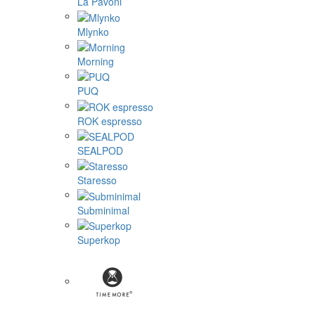
La Pavoni
Mlynko
Morning
PUQ
ROK espresso
SEALPOD
Staresso
Subminimal
Superkop