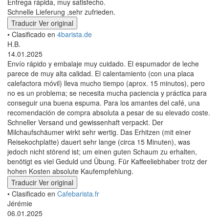
Entrega rápida, muy satisfecho.
Schnelle Lieferung ,sehr zufrieden.
Traducir
Ver original
• Clasificado en
4barista.de
H.B.
14.01.2025
Envío rápido y embalaje muy cuidado. El espumador de leche
parece de muy alta calidad. El calentamiento (con una placa
calefactora móvil) lleva mucho tiempo (aprox. 15 minutos), pero
no es un problema; se necesita mucha paciencia y práctica para
conseguir una buena espuma. Para los amantes del café, una
recomendación de compra absoluta a pesar de su elevado coste.
Schneller Versand und gewissenhaft verpackt. Der
Milchaufschäumer wirkt sehr wertig. Das Erhitzen (mit einer
Reisekochplatte) dauert sehr lange (circa 15 Minuten), was
jedoch nicht störend ist; um einen guten Schaum zu erhalten,
benötigt es viel Geduld und Übung. Für Kaffeeliebhaber trotz der
hohen Kosten absolute Kaufempfehlung.
Traducir
Ver original
• Clasificado en
Cafebarista.fr
Jérémie
06.01.2025