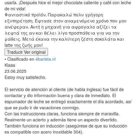
usarla. ¡Después hice el mejor chocolate caliente y café con leche
de mi vida!
Φανταστικό προϊόν. Παρακαλώ πολυ γρήγορη
εξυπηρέτηση. Έφτασε στον αναμενόμενο χρόνο που μου
ανέφεραν. Αυτή η μηχανή για αφρογαλο αξίζει τα
λεφτά της αν και θέλει λίγο προσπάθεια για να την
μάθεις. Μετά έκανα την καλύτερη ζέστη σοκολάτα και
latte της ζωής μου!
Traducir
Ver original
• Clasificado en
4barista.nl
Klaas
23.06.2025
Estoy muy satisfecho.
El servicio de atención al cliente (de habla inglesa) fue fácil de
contactar y dio información buena y clara de inmediato. El
espumador de leche se entregó exactamente el día acordado, así
que se pudo ir de vacaciones conmigo.
Con las instrucciones claras, funciona siempre de maravilla.
Realmente un acierto y además tiene un aspecto divertido.
También funciona en inducción (asegúrese de que su inducción
es compatible con acero inoxidable 304).