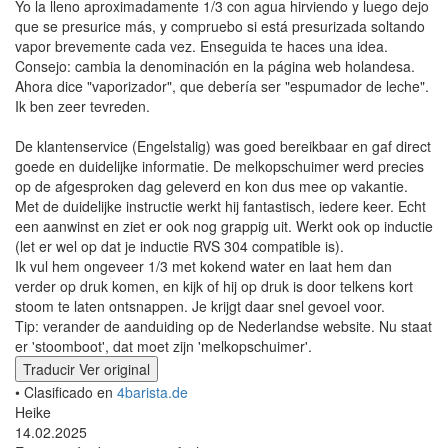
Yo la lleno aproximadamente 1/3 con agua hirviendo y luego dejo
que se presurice más, y compruebo si está presurizada soltando
vapor brevemente cada vez. Enseguida te haces una idea.
Consejo: cambia la denominación en la página web holandesa.
Ahora dice "vaporizador", que debería ser "espumador de leche".
Ik ben zeer tevreden.
De klantenservice (Engelstalig) was goed bereikbaar en gaf direct
goede en duidelijke informatie. De melkopschuimer werd precies
op de afgesproken dag geleverd en kon dus mee op vakantie.
Met de duidelijke instructie werkt hij fantastisch, iedere keer. Echt
een aanwinst en ziet er ook nog grappig uit. Werkt ook op inductie
(let er wel op dat je inductie RVS 304 compatible is).
Ik vul hem ongeveer 1/3 met kokend water en laat hem dan
verder op druk komen, en kijk of hij op druk is door telkens kort
stoom te laten ontsnappen. Je krijgt daar snel gevoel voor.
Tip: verander de aanduiding op de Nederlandse website. Nu staat
er 'stoomboot', dat moet zijn 'melkopschuimer'.
Traducir
Ver original
• Clasificado en
4barista.de
Heike
14.02.2025