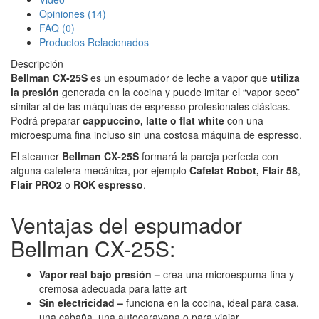
Opiniones (14)
FAQ (0)
Productos Relacionados
Descripción
Bellman CX-25S
es un espumador de leche a vapor que
utiliza
la presión
generada en la cocina y puede imitar el “vapor seco”
similar al de las máquinas de espresso profesionales clásicas.
Podrá preparar
cappuccino, latte o flat white
con una
microespuma fina incluso sin una costosa máquina de espresso.
El steamer
Bellman CX-25S
formará la pareja perfecta con
alguna cafetera mecánica, por ejemplo
Cafelat Robot, Flair 58
,
Flair PRO2
o
ROK espresso
.
Ventajas del espumador
Bellman CX-25S:
Vapor real bajo presión –
crea una microespuma fina y
cremosa adecuada para latte art
Sin electricidad –
funciona en la cocina, ideal para casa,
una cabaña, una autocaravana o para viajar