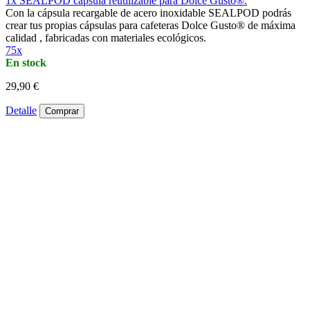
1x SEALPOD cápsula reutilizable para Dolce Gusto®.
Con la cápsula recargable de acero inoxidable SEALPOD podrás
crear tus propias cápsulas para cafeteras Dolce Gusto® de máxima
calidad , fabricadas con materiales ecológicos.
75x
En stock
29,90 €
Detalle
Comprar