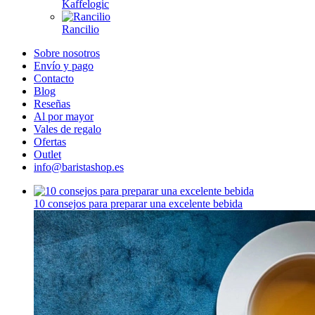
Kaffelogic
Rancilio
Sobre nosotros
Envío y pago
Contacto
Blog
Reseñas
Al por mayor
Vales de regalo
Ofertas
Outlet
info@baristashop.es
10 consejos para preparar una excelente bebida