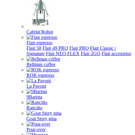
Cafelat Robot
Flair espresso
Flair 58
Flair 49 PRO
Flair PRO
Flair Classic /
Signature
Flair NEO FLEX
Flair 2GO
Flair accesorios
Bellman coffee
ROK espresso
La Pavoni
9Barista
Rancilio
Goat Story gina
Pour-over