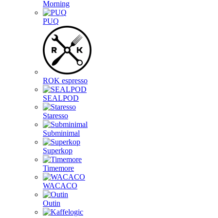
Morning
PUQ
ROK espresso
SEALPOD
Staresso
Subminimal
Superkop
Timemore
WACACO
Outin