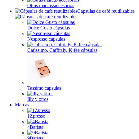
Otras marcas/accesorios
Cápsulas de café reutilizables
Dolce Gusto cápsulas
Nespresso cápsulas
Cafissimo, Caffitaly, K-fee cápsulas
Tassimo cápsulas
Illy y otros
Marcas
1Zpresso
4Barista
9Barista