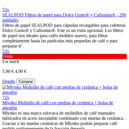
53x
SEALPOD Filtros de papel para Dolce Gusto® y Cafissimo® - 200
unidades
Filtros de papel SEALPOD para cápsulas recargables para cafeteras
Dolce Gusto® y Cafissimo®. Este es un extra opcional. Los filtros
de papel son ideales para cafés molidos suaves, para filtrar
completamente hasta las partículas más pequeñas de café o para
preparar té .
53x
Venta
En stock
5,90 €
4,90 €
Detalle
Comprar
72x
Mlynko Molinillo de café con piedras de cerámica + bolsa de
algodón
Mlynko es una marca eslovaca de molinillos de café manuales
fabricados en acero inoxidable combinado con muelas de cerámica .
Gracias a las muelas cerámicas de Mlynko podrás preparar café
molido uniformemente de la fracción deseada.