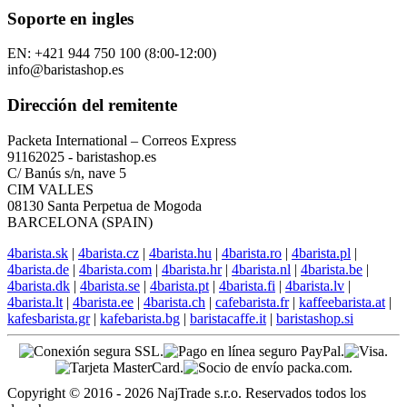
Soporte en ingles
EN: +421 944 750 100 (8:00-12:00)
info@baristashop.es
Dirección del remitente
Packeta International – Correos Express
91162025 - baristashop.es
C/ Banús s/n, nave 5
CIM VALLES
08130 Santa Perpetua de Mogoda
BARCELONA (SPAIN)
4barista.sk
|
4barista.cz
|
4barista.hu
|
4barista.ro
|
4barista.pl
|
4barista.de
|
4barista.com
|
4barista.hr
|
4barista.nl
|
4barista.be
|
4barista.dk
|
4barista.se
|
4barista.pt
|
4barista.fi
|
4barista.lv
|
4barista.lt
|
4barista.ee
|
4barista.ch
|
cafebarista.fr
|
kaffeebarista.at
|
kafesbarista.gr
|
kafebarista.bg
|
baristacaffe.it
|
baristashop.si
Copyright © 2016 - 2026 NajTrade s.r.o. Reservados todos los