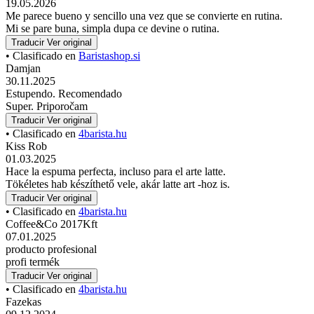
19.05.2026
Me parece bueno y sencillo una vez que se convierte en rutina.
Mi se pare buna, simpla dupa ce devine o rutina.
Traducir
Ver original
• Clasificado en
Baristashop.si
Damjan
30.11.2025
Estupendo. Recomendado
Super. Priporočam
Traducir
Ver original
• Clasificado en
4barista.hu
Kiss Rob
01.03.2025
Hace la espuma perfecta, incluso para el arte latte.
Tökéletes hab készíthető vele, akár latte art -hoz is.
Traducir
Ver original
• Clasificado en
4barista.hu
Coffee&Co 2017Kft
07.01.2025
producto profesional
profi termék
Traducir
Ver original
• Clasificado en
4barista.hu
Fazekas