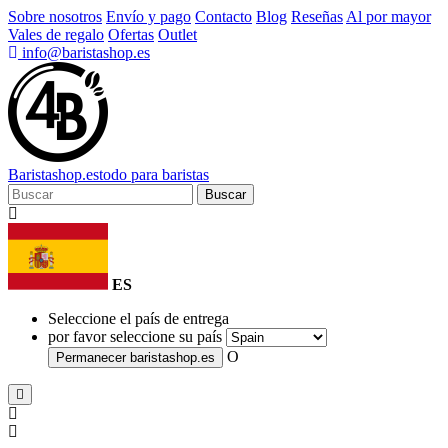
Sobre nosotros
Envío y pago
Contacto
Blog
Reseñas
Al por mayor
Vales de regalo
Ofertas
Outlet
info@baristashop.es
Barista
shop
.es
todo para baristas
Buscar
ES
Seleccione el país de entrega
por favor seleccione su país
O
Permanecer
baristashop.es