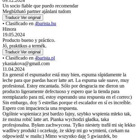
09.12.2024
Un socio fiable que puedo recomendar
Megbízható partner ajánlani tudom
Traducir
Ver original
• Clasificado en
4barista.hu
Hinora
19.05.2024
Producto bueno y práctico.
Jó, praktikus a termék.
Traducir
Ver original
• Clasificado en
4barista.pl
ykasiakova@gmail.com
11.04.2024
En general el espumador está muy bien, espuma rápidamente la
leche para que puedas hacer latte art. La espuma sale suave, muy
profesional. Estoy encantada. Sólo por desgracia me dieron un
producto ligeramente defectuoso y espero que la tienda para
reemplazarlo para mí, estoy esperando una respuesta en el correo:)
Sin embargo, doy 5 estrellas porque el escalador en sí es increíble.
Espero con impaciencia una respuesta.
Ogólnie wspieniacz jest bardzo fajny, szybko wspienia mleko tak,
że można robić latte art. Pianka wychodzi gładka, taka
profesjonalna. Byłam zachwycona. Tylko niestety trafił mi się lekko
wadliwy produkt i oczekuję, że sklep mi go wymieni, czekam na
odpowiedź w mailu:) Mimo wszystko daję 5 gwiazdek, bo