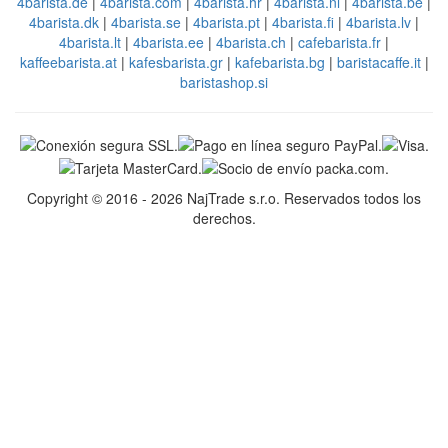
4barista.de
|
4barista.com
|
4barista.hr
|
4barista.nl
|
4barista.be
|
4barista.dk
|
4barista.se
|
4barista.pt
|
4barista.fi
|
4barista.lv
|
4barista.lt
|
4barista.ee
|
4barista.ch
|
cafebarista.fr
|
kaffeebarista.at
|
kafesbarista.gr
|
kafebarista.bg
|
baristacaffe.it
|
baristashop.si
Copyright © 2016 - 2026 NajTrade s.r.o. Reservados todos los
derechos.