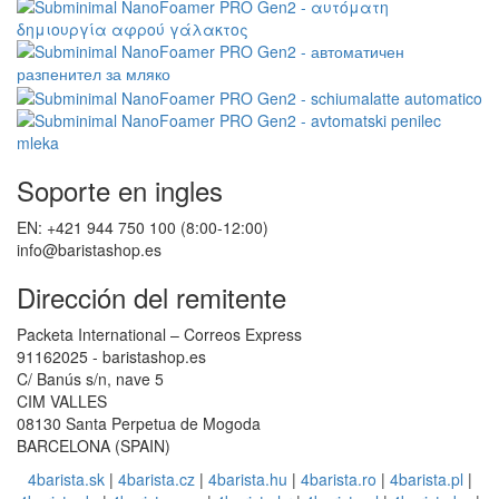
Soporte en ingles
EN: +421 944 750 100 (8:00-12:00)
info@baristashop.es
Dirección del remitente
Packeta International – Correos Express
91162025 - baristashop.es
C/ Banús s/n, nave 5
CIM VALLES
08130 Santa Perpetua de Mogoda
BARCELONA (SPAIN)
4barista.sk
|
4barista.cz
|
4barista.hu
|
4barista.ro
|
4barista.pl
|