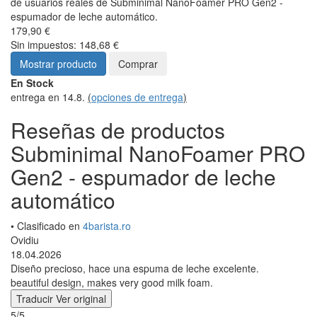
de usuarios reales de Subminimal NanoFoamer PRO Gen2 -
espumador de leche automático.
179,90 €
Sin impuestos: 148,68 €
Mostrar producto
Comprar
En Stock
entrega en 14.8.
(
opciones de entrega
)
Reseñas de productos
Subminimal NanoFoamer PRO
Gen2 - espumador de leche
automático
• Clasificado en
4barista.ro
Ovidiu
18.04.2026
Diseño precioso, hace una espuma de leche excelente.
beautiful design, makes very good milk foam.
Traducir
Ver original
5/5