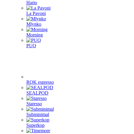
Hario
La Pavoni
Mlynko
Morning
PUQ
ROK espresso
SEALPOD
Staresso
Subminimal
Superkop