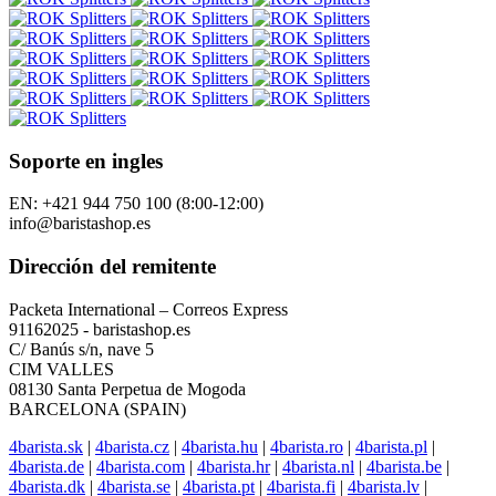
Soporte en ingles
EN: +421 944 750 100 (8:00-12:00)
info@baristashop.es
Dirección del remitente
Packeta International – Correos Express
91162025 - baristashop.es
C/ Banús s/n, nave 5
CIM VALLES
08130 Santa Perpetua de Mogoda
BARCELONA (SPAIN)
4barista.sk
|
4barista.cz
|
4barista.hu
|
4barista.ro
|
4barista.pl
|
4barista.de
|
4barista.com
|
4barista.hr
|
4barista.nl
|
4barista.be
|
4barista.dk
|
4barista.se
|
4barista.pt
|
4barista.fi
|
4barista.lv
|