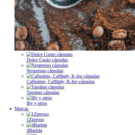
Dolce Gusto cápsulas
Nespresso cápsulas
Cafissimo, Caffitaly, K-fee cápsulas
Tassimo cápsulas
Illy y otros
Marcas
1Zpresso
4Barista