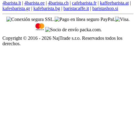
4barista.lt
|
4barista.ee
|
4barista.ch
|
cafebarista.fr
|
kaffeebarista.at
|
kafesbarista.gr
|
kafebarista.bg
|
baristacaffe.it
|
baristashop.si
Copyright © 2016 - 2026 NajTrade s.r.o. Reservados todos los
derechos.