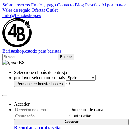
Sobre nosotros
Envío y pago
Contacto
Blog
Reseñas
Al por mayor
Vales de regalo
Ofertas
Outlet
info@baristashop.es
Barista
shop
.es
todo para baristas
Buscar
ES
Seleccione el país de entrega
por favor seleccione su país
O
Permanecer
baristashop.es
Acceder
Dirección de e-mail:
Contraseña:
Acceder
Recordar la contraseña