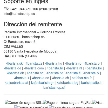
Soporte en ingles
EN: +421 944 750 100 (8:00-12:00)
info@baristashop.es
Dirección del remitente
Packeta International – Correos Express
91162025 - baristashop.es
C/ Banús s/n, nave 5
CIM VALLES
08130 Santa Perpetua de Mogoda
BARCELONA (SPAIN)
4barista.sk
|
4barista.cz
|
4barista.hu
|
4barista.ro
|
4barista.pl
|
4barista.de
|
4barista.com
|
4barista.hr
|
4barista.nl
|
4barista.be
|
4barista.dk
|
4barista.se
|
4barista.pt
|
4barista.fi
|
4barista.lv
|
4barista.lt
|
4barista.ee
|
4barista.ch
|
cafebarista.fr
|
kaffeebarista.at
|
kafesbarista.gr
|
kafebarista.bg
|
baristacaffe.it
|
baristashop.si