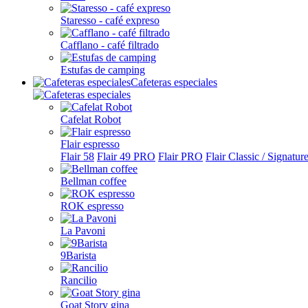
Staresso - café expreso
Cafflano - café filtrado
Estufas de camping
Cafeteras especiales
Cafelat Robot
Flair espresso
Flair 58
Flair 49 PRO
Flair PRO
Flair Classic / Signatur
Bellman coffee
ROK espresso
La Pavoni
9Barista
Rancilio
Goat Story gina