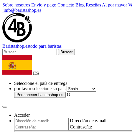
Sobre nosotros
Envío y pago
Contacto
Blog
Reseñas
Al por mayor
Va
info@baristashop.es
Barista
shop
.es
todo para baristas
Buscar
ES
Seleccione el país de entrega
por favor seleccione su país
O
Permanecer
baristashop.es
Acceder
Dirección de e-mail:
Contraseña: