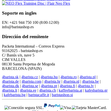
Soporte en ingles
EN: +421 944 750 100 (8:00-12:00)
info@baristashop.es
Dirección del remitente
Packeta International – Correos Express
91162025 - baristashop.es
C/ Banús s/n, nave 5
CIM VALLES
08130 Santa Perpetua de Mogoda
BARCELONA (SPAIN)
4barista.sk
|
4barista.cz
|
4barista.hu
|
4barista.ro
|
4barista.pl
|
4barista.de
|
4barista.com
|
4barista.hr
|
4barista.nl
|
4barista.be
|
4barista.dk
|
4barista.se
|
4barista.pt
|
4barista.fi
|
4barista.lv
|
4barista.lt
|
4barista.ee
|
4barista.ch
|
kaffeebarista.at
|
kafesbarista.gr
|
kafebarista.bg
|
baristacaffe.it
|
baristashop.si