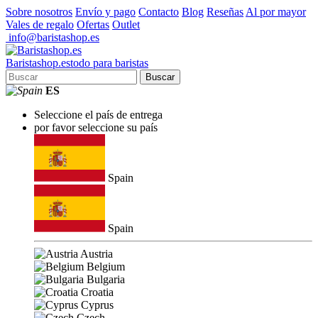
Sobre nosotros
Envío y pago
Contacto
Blog
Reseñas
Al por mayor
Vales de regalo
Ofertas
Outlet
info@baristashop.es
Barista
shop
.es
todo para baristas
Buscar
ES
Seleccione el país de entrega
por favor seleccione su país
Spain
Spain
Austria
Belgium
Bulgaria
Croatia
Cyprus
Czech