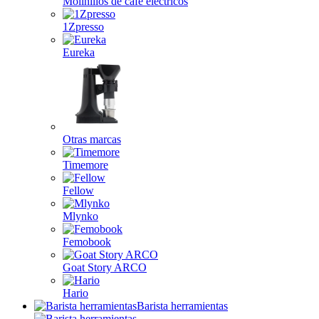
Molinillos de café eléctricos
1Zpresso
Eureka
Otras marcas
Timemore
Fellow
Mlynko
Femobook
Goat Story ARCO
Hario
Barista herramientas