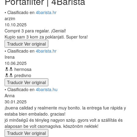
Portafilter | 4Barista
• Clasificado en
4barista.hr
arzim
10.10.2025
Compré 3 para regalar. ¡Genial!
Kupio sam 3 kom za poklanjati. Super fora!
Traducir
Ver original
• Clasificado en
4barista.hr
Irena
10.06.2025
🔝🔝 hermosa
🔝🔝 predivno
Traducir
Ver original
• Clasificado en
4barista.hu
Anna
30.01.2025
¡buena calidad y realmente muy bonito. la entrega fue rápida y
estaba bien embalado. gracias!
jó minőségű és tényleg nagyon szép. gyors volt a szállítás és
alaposan be volt csomagolva. köszönöm nektek!
Traducir
Ver original