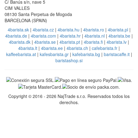
C/ Banús s/n, nave 5
CIM VALLES
08130 Santa Perpetua de Mogoda
BARCELONA (SPAIN)
4barista.sk
|
4barista.cz
|
4barista.hu
|
4barista.ro
|
4barista.pl
|
4barista.de
|
4barista.com
|
4barista.hr
|
4barista.nl
|
4barista.be
|
4barista.dk
|
4barista.se
|
4barista.pt
|
4barista.fi
|
4barista.lv
|
4barista.lt
|
4barista.ee
|
4barista.ch
|
cafebarista.fr
|
kaffeebarista.at
|
kafesbarista.gr
|
kafebarista.bg
|
baristacaffe.it
|
baristashop.si
Copyright © 2016 - 2026 NajTrade s.r.o. Reservados todos los
derechos.