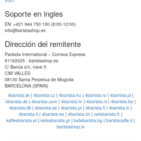
Soporte en ingles
EN: +421 944 750 100 (8:00-12:00)
info@baristashop.es
Dirección del remitente
Packeta International – Correos Express
91162025 - baristashop.es
C/ Banús s/n, nave 5
CIM VALLES
08130 Santa Perpetua de Mogoda
BARCELONA (SPAIN)
4barista.sk
|
4barista.cz
|
4barista.hu
|
4barista.ro
|
4barista.pl
|
4barista.de
|
4barista.com
|
4barista.hr
|
4barista.nl
|
4barista.be
|
4barista.dk
|
4barista.se
|
4barista.pt
|
4barista.fi
|
4barista.lv
|
4barista.lt
|
4barista.ee
|
4barista.ch
|
cafebarista.fr
|
kaffeebarista.at
|
kafesbarista.gr
|
kafebarista.bg
|
baristacaffe.it
|
baristashop.si