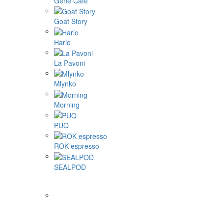
Gene Café
Goat Story
Hario
La Pavoni
Mlynko
Morning
PUQ
ROK espresso
SEALPOD