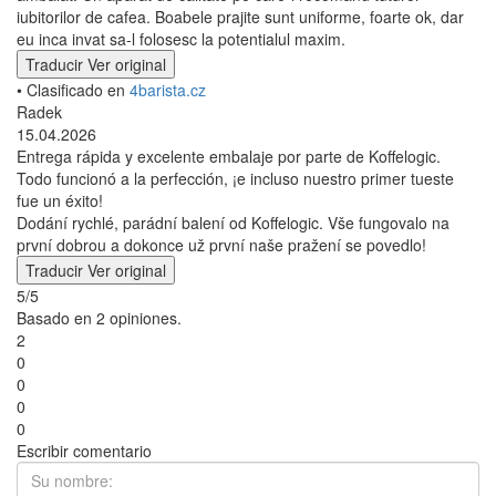
iubitorilor de cafea. Boabele prajite sunt uniforme, foarte ok, dar
eu inca invat sa-l folosesc la potentialul maxim.
Traducir
Ver original
• Clasificado en
4barista.cz
Radek
15.04.2026
Entrega rápida y excelente embalaje por parte de Koffelogic.
Todo funcionó a la perfección, ¡e incluso nuestro primer tueste
fue un éxito!
Dodání rychlé, parádní balení od Koffelogic. Vše fungovalo na
první dobrou a dokonce už první naše pražení se povedlo!
Traducir
Ver original
5/5
Basado en 2 opiniones.
2
0
0
0
0
Escribir comentario