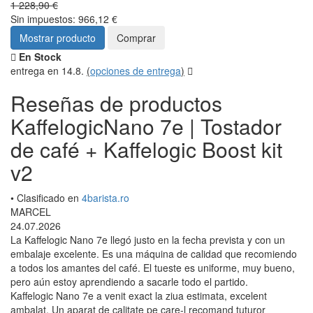
1 228,90 €
Sin impuestos: 966,12 €
Mostrar producto
Comprar
En Stock
entrega en 14.8.
(
opciones de entrega
)
Reseñas de productos
KaffelogicNano 7e | Tostador
de café + Kaffelogic Boost kit
v2
• Clasificado en
4barista.ro
MARCEL
24.07.2026
La Kaffelogic Nano 7e llegó justo en la fecha prevista y con un
embalaje excelente. Es una máquina de calidad que recomiendo
a todos los amantes del café. El tueste es uniforme, muy bueno,
pero aún estoy aprendiendo a sacarle todo el partido.
Kaffelogic Nano 7e a venit exact la ziua estimata, excelent
ambalat. Un aparat de calitate pe care-l recomand tuturor