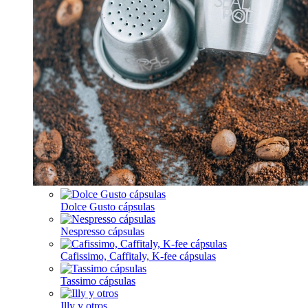
Dolce Gusto cápsulas
Nespresso cápsulas
Cafissimo, Caffitaly, K-fee cápsulas
Tassimo cápsulas
Illy y otros