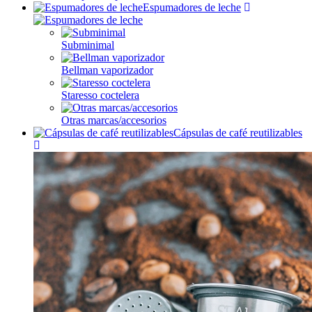
Espumadores de leche
Subminimal
Bellman vaporizador
Staresso coctelera
Otras marcas/accesorios
Cápsulas de café reutilizables