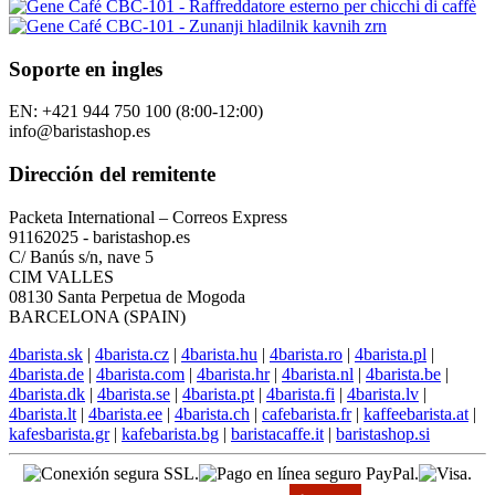
Soporte en ingles
EN: +421 944 750 100 (8:00-12:00)
info@baristashop.es
Dirección del remitente
Packeta International – Correos Express
91162025 - baristashop.es
C/ Banús s/n, nave 5
CIM VALLES
08130 Santa Perpetua de Mogoda
BARCELONA (SPAIN)
4barista.sk
|
4barista.cz
|
4barista.hu
|
4barista.ro
|
4barista.pl
|
4barista.de
|
4barista.com
|
4barista.hr
|
4barista.nl
|
4barista.be
|
4barista.dk
|
4barista.se
|
4barista.pt
|
4barista.fi
|
4barista.lv
|
4barista.lt
|
4barista.ee
|
4barista.ch
|
cafebarista.fr
|
kaffeebarista.at
|
kafesbarista.gr
|
kafebarista.bg
|
baristacaffe.it
|
baristashop.si