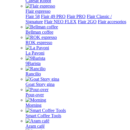
Cafelat Robot
Flair espresso
Flair 58
Flair 49 PRO
Flair PRO
Flair Classic /
Signature
Flair NEO FLEX
Flair 2GO
Flair accesorios
Bellman coffee
ROK espresso
La Pavoni
9Barista
Rancilio
Goat Story gina
Pour-over
Morning
Smart Coffee Tools
Aram café