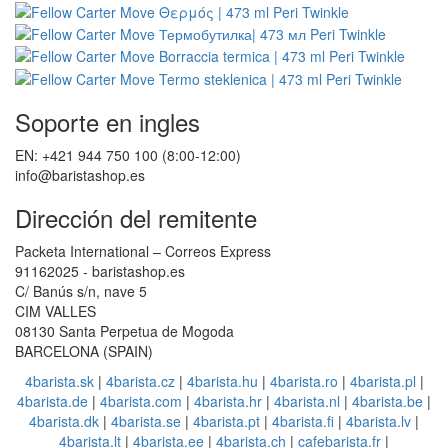
Soporte en ingles
EN: +421 944 750 100 (8:00-12:00)
info@baristashop.es
Dirección del remitente
Packeta International – Correos Express
91162025 - baristashop.es
C/ Banús s/n, nave 5
CIM VALLES
08130 Santa Perpetua de Mogoda
BARCELONA (SPAIN)
4barista.sk
|
4barista.cz
|
4barista.hu
|
4barista.ro
|
4barista.pl
|
4barista.de
|
4barista.com
|
4barista.hr
|
4barista.nl
|
4barista.be
|
4barista.dk
|
4barista.se
|
4barista.pt
|
4barista.fi
|
4barista.lv
|
4barista.lt
|
4barista.ee
|
4barista.ch
|
cafebarista.fr
|