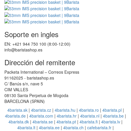
Soporte en ingles
EN: +421 944 750 100 (8:00-12:00)
info@baristashop.es
Dirección del remitente
Packeta International – Correos Express
91162025 - baristashop.es
C/ Banús s/n, nave 5
CIM VALLES
08130 Santa Perpetua de Mogoda
BARCELONA (SPAIN)
4barista.sk
|
4barista.cz
|
4barista.hu
|
4barista.ro
|
4barista.pl
|
4barista.de
|
4barista.com
|
4barista.hr
|
4barista.nl
|
4barista.be
|
4barista.dk
|
4barista.se
|
4barista.pt
|
4barista.fi
|
4barista.lv
|
4barista.lt
|
4barista.ee
|
4barista.ch
|
cafebarista.fr
|