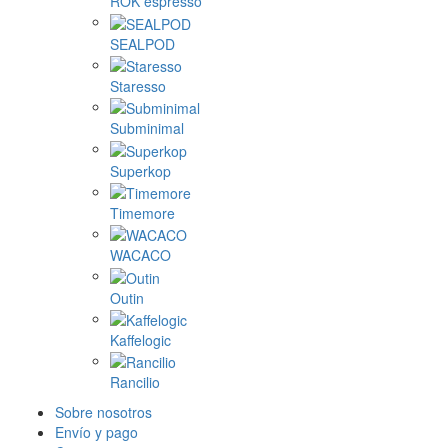
ROK espresso
SEALPOD
Staresso
Subminimal
Superkop
Timemore
WACACO
Outin
Kaffelogic
Rancilio
Sobre nosotros
Envío y pago