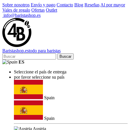
Sobre nosotros
Envío y pago
Contacto
Blog
Reseñas
Al por mayor
Vales de regalo
Ofertas
Outlet
info@baristashop.es
Barista
shop
.es
todo para baristas
Buscar
ES
Seleccione el país de entrega
por favor seleccione su país
Spain
Spain
Austria