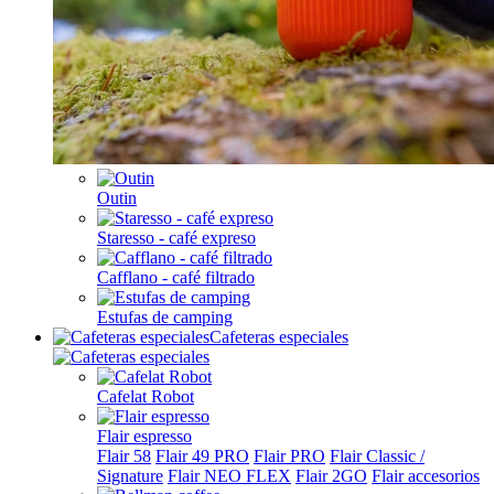
Outin
Staresso - café expreso
Cafflano - café filtrado
Estufas de camping
Cafeteras especiales
Cafelat Robot
Flair espresso
Flair 58
Flair 49 PRO
Flair PRO
Flair Classic /
Signature
Flair NEO FLEX
Flair 2GO
Flair accesorios