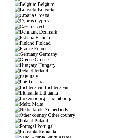
Belgium
Bulgaria
Croatia
Cyprus
Czech
Denmark
Estonia
Finland
France
Germany
Greece
Hungary
Ireland
Italy
Latvia
Lichtenstein
Lithuania
Luxembourg
Malta
Netherlands
Other country
Poland
Portugal
Romania
Saudi Arabia