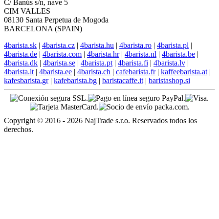
C/ Banús s/n, nave 5
CIM VALLES
08130 Santa Perpetua de Mogoda
BARCELONA (SPAIN)
4barista.sk
|
4barista.cz
|
4barista.hu
|
4barista.ro
|
4barista.pl
|
4barista.de
|
4barista.com
|
4barista.hr
|
4barista.nl
|
4barista.be
|
4barista.dk
|
4barista.se
|
4barista.pt
|
4barista.fi
|
4barista.lv
|
4barista.lt
|
4barista.ee
|
4barista.ch
|
cafebarista.fr
|
kaffeebarista.at
|
kafesbarista.gr
|
kafebarista.bg
|
baristacaffe.it
|
baristashop.si
Copyright © 2016 - 2026 NajTrade s.r.o. Reservados todos los
derechos.