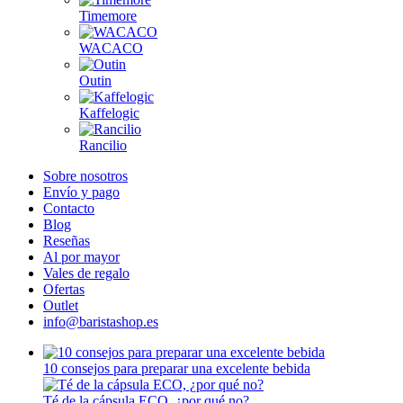
Timemore
WACACO
Outin
Kaffelogic
Rancilio
Sobre nosotros
Envío y pago
Contacto
Blog
Reseñas
Al por mayor
Vales de regalo
Ofertas
Outlet
info@baristashop.es
10 consejos para preparar una excelente bebida
Té de la cápsula ECO, ¿por qué no?