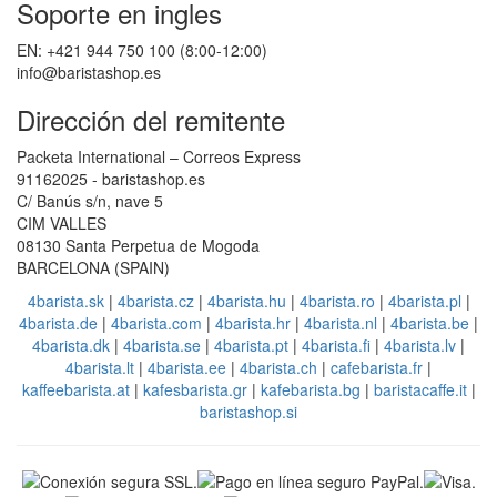
Soporte en ingles
EN: +421 944 750 100 (8:00-12:00)
info@baristashop.es
Dirección del remitente
Packeta International – Correos Express
91162025 - baristashop.es
C/ Banús s/n, nave 5
CIM VALLES
08130 Santa Perpetua de Mogoda
BARCELONA (SPAIN)
4barista.sk
|
4barista.cz
|
4barista.hu
|
4barista.ro
|
4barista.pl
|
4barista.de
|
4barista.com
|
4barista.hr
|
4barista.nl
|
4barista.be
|
4barista.dk
|
4barista.se
|
4barista.pt
|
4barista.fi
|
4barista.lv
|
4barista.lt
|
4barista.ee
|
4barista.ch
|
cafebarista.fr
|
kaffeebarista.at
|
kafesbarista.gr
|
kafebarista.bg
|
baristacaffe.it
|
baristashop.si