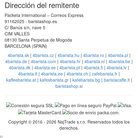
Dirección del remitente
Packeta International – Correos Express
91162025 - baristashop.es
C/ Banús s/n, nave 5
CIM VALLES
08130 Santa Perpetua de Mogoda
BARCELONA (SPAIN)
4barista.sk
|
4barista.cz
|
4barista.hu
|
4barista.ro
|
4barista.pl
|
4barista.de
|
4barista.com
|
4barista.hr
|
4barista.nl
|
4barista.be
|
4barista.dk
|
4barista.se
|
4barista.pt
|
4barista.fi
|
4barista.lv
|
4barista.lt
|
4barista.ee
|
4barista.ch
|
cafebarista.fr
|
kaffeebarista.at
|
kafesbarista.gr
|
kafebarista.bg
|
baristacaffe.it
|
baristashop.si
Copyright © 2016 - 2026 NajTrade s.r.o. Reservados todos los
derechos.