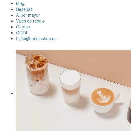
Blog
Reseñas
Al por mayor
Vales de regalo
Ofertas
Outlet
info@baristashop.es