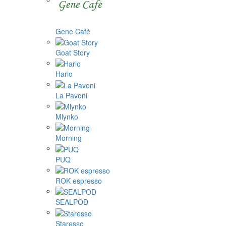
Gene Café
Goat Story
Hario
La Pavoni
Mlynko
Morning
PUQ
ROK espresso
SEALPOD
Staresso