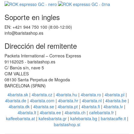
Soporte en ingles
EN: +421 944 750 100 (8:00-12:00)
info@baristashop.es
Dirección del remitente
Packeta International – Correos Express
91162025 - baristashop.es
C/ Banús s/n, nave 5
CIM VALLES
08130 Santa Perpetua de Mogoda
BARCELONA (SPAIN)
4barista.sk
|
4barista.cz
|
4barista.hu
|
4barista.ro
|
4barista.pl
|
4barista.de
|
4barista.com
|
4barista.hr
|
4barista.nl
|
4barista.be
|
4barista.dk
|
4barista.se
|
4barista.pt
|
4barista.fi
|
4barista.lv
|
4barista.lt
|
4barista.ee
|
4barista.ch
|
cafebarista.fr
|
kaffeebarista.at
|
kafesbarista.gr
|
kafebarista.bg
|
baristacaffe.it
|
baristashop.si