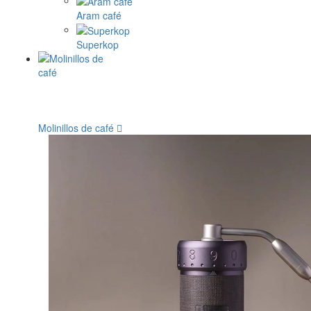
Aram café
Superkop
Molinillos de café