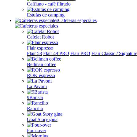
Cafflano - café filtrado
Estufas de camping
Cafeteras especiales
Cafelat Robot
Flair espresso
Flair 58
Flair 49 PRO
Flair PRO
Flair Classic / Signatur
Bellman coffee
ROK espresso
La Pavoni
9Barista
Rancilio
Goat Story gina
Pour-over