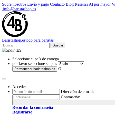
Sobre nosotros
Envío y pago
Contacto
Blog
Reseñas
Al por mayor
Va
info@baristashop.es
Barista
shop
.es
todo para baristas
Buscar
ES
Seleccione el país de entrega
por favor seleccione su país
O
Permanecer
baristashop.es
Acceder
Dirección de e-mail:
Contraseña:
Recordar la contraseña
Registrarse