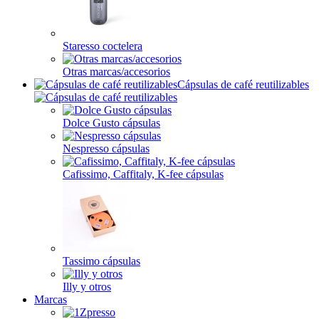
Staresso coctelera
Otras marcas/accesorios
Cápsulas de café reutilizables
Dolce Gusto cápsulas
Nespresso cápsulas
Cafissimo, Caffitaly, K-fee cápsulas
Tassimo cápsulas
Illy y otros
Marcas