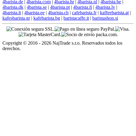
4barista.de
|
4barista.com
|
4barista.hr
|
4barista.nl
|
4barista.be
|
4barista.dk
|
4barista.se
|
4barista.pt
|
4barista.fi
|
4barista.lv
|
4barista.lt
|
4barista.ee
|
4barista.ch
|
cafebarista.fr
|
kaffeebarista.at
|
kafesbarista.gr
|
kafebarista.bg
|
baristacaffe.it
|
baristashop.si
Copyright © 2016 - 2026 NajTrade s.r.o. Reservados todos los
derechos.