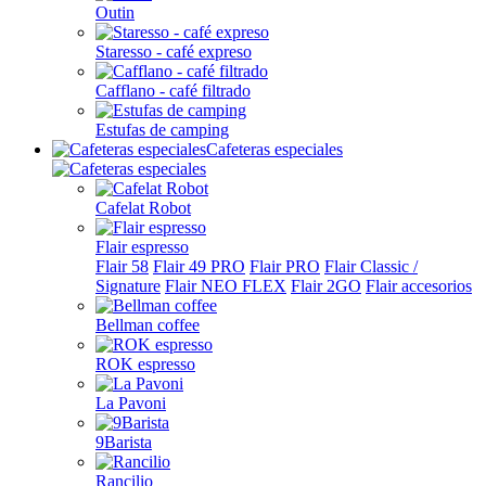
Outin
Staresso - café expreso
Cafflano - café filtrado
Estufas de camping
Cafeteras especiales
Cafelat Robot
Flair espresso
Flair 58
Flair 49 PRO
Flair PRO
Flair Classic /
Signature
Flair NEO FLEX
Flair 2GO
Flair accesorios
Bellman coffee
ROK espresso
La Pavoni
9Barista
Rancilio