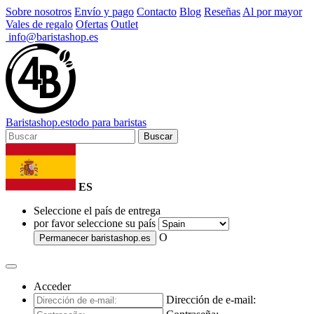
Sobre nosotros
Envío y pago
Contacto
Blog
Reseñas
Al por mayor
Vales de regalo
Ofertas
Outlet
info@baristashop.es
Barista
shop
.es
todo para baristas
Buscar
ES
Seleccione el país de entrega
por favor seleccione su país
O
Permanecer
baristashop.es
Acceder
Dirección de e-mail: