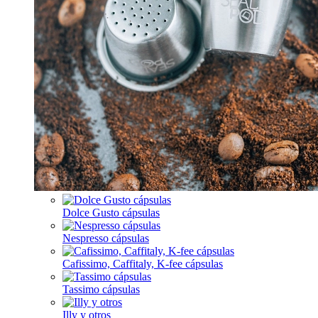
Dolce Gusto cápsulas
Nespresso cápsulas
Cafissimo, Caffitaly, K-fee cápsulas
Tassimo cápsulas
Illy y otros