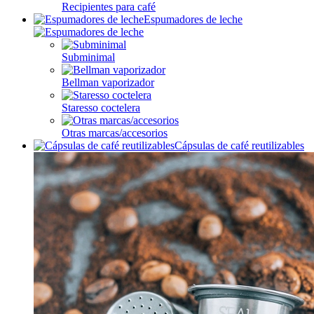
Recipientes para café
Espumadores de leche
Subminimal
Bellman vaporizador
Staresso coctelera
Otras marcas/accesorios
Cápsulas de café reutilizables