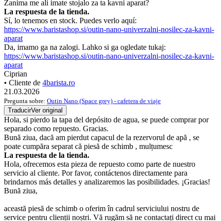
Zanima me ali imate stojalo za ta kavni aparat?
La respuesta de la tienda.
Sí, lo tenemos en stock. Puedes verlo aquí:
https://www.baristashop.si/outin-nano-univerzalni-nosilec-za-kavni-
aparat
Da, imamo ga na zalogi. Lahko si ga ogledate tukaj:
https://www.baristashop.si/outin-nano-univerzalni-nosilec-za-kavni-
aparat
Ciprian
• Cliente de
4barista.ro
21.03.2026
Pregunta sobre:
Outin Nano (Space grey) - cafetera de viaje
Traducir
Ver original
Hola, si pierdo la tapa del depósito de agua, se puede comprar por
separado como repuesto. Gracias.
Bună ziua, dacă am pierdut capacul de la rezervorul de apă , se
poate cumpăra separat că piesă de schimb , mulțumesc
La respuesta de la tienda.
Hola, ofrecemos esta pieza de repuesto como parte de nuestro
servicio al cliente. Por favor, contáctenos directamente para
brindarnos más detalles y analizaremos las posibilidades. ¡Gracias!
Bună ziua,
această piesă de schimb o oferim în cadrul serviciului nostru de
service pentru clienții noștri. Vă rugăm să ne contactați direct cu mai