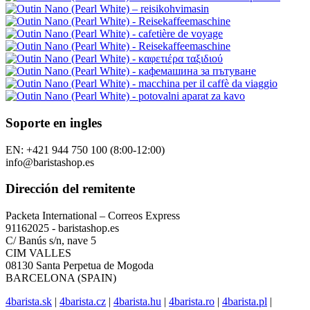
Soporte en ingles
EN: +421 944 750 100 (8:00-12:00)
info@baristashop.es
Dirección del remitente
Packeta International – Correos Express
91162025 - baristashop.es
C/ Banús s/n, nave 5
CIM VALLES
08130 Santa Perpetua de Mogoda
BARCELONA (SPAIN)
4barista.sk
|
4barista.cz
|
4barista.hu
|
4barista.ro
|
4barista.pl
|