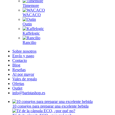
Timemore
WACACO
Outin
Kaffelogic
Rancilio
Sobre nosotros
Envío y pago
Contacto
Blog
Reseñas
Al por mayor
Vales de regalo
Ofertas
Outlet
info@baristashop.es
10 consejos para preparar una excelente bebida