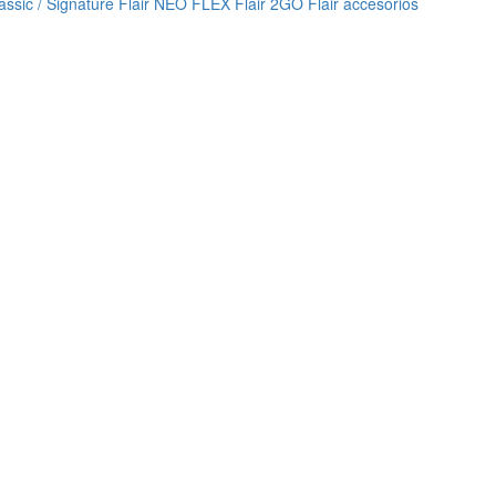
lassic / Signature
Flair NEO FLEX
Flair 2GO
Flair accesorios