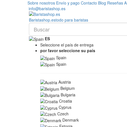
Sobre nosotros
Envío y pago
Contacto
Blog
Reseñas
A
info@baristashop.es
Barista
shop
.es
todo para baristas
ES
Seleccione el país de entrega
por favor seleccione su país
Spain
Spain
Austria
Belgium
Bulgaria
Croatia
Cyprus
Czech
Denmark
Estonia