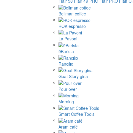
Flair 58
Flair 49 PRO
Flair PRO
Flair C
Bellman coffee
ROK espresso
La Pavoni
9Barista
Rancilio
Goat Story gina
Pour-over
Morning
Smart Coffee Tools
Aram café