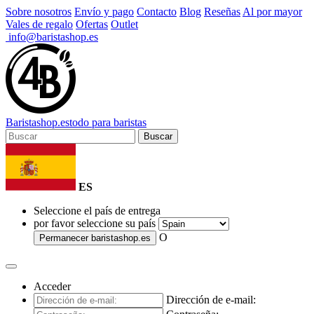
Sobre nosotros
Envío y pago
Contacto
Blog
Reseñas
Al por mayor
Vales de regalo
Ofertas
Outlet
info@baristashop.es
Barista
shop
.es
todo para baristas
Buscar
ES
Seleccione el país de entrega
por favor seleccione su país
O
Permanecer
baristashop.es
Acceder
Dirección de e-mail: