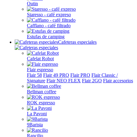
Outin
Staresso - café expreso
Cafflano - café filtrado
Estufas de camping
Cafeteras especiales
Cafelat Robot
Flair espresso
Flair 58
Flair 49 PRO
Flair PRO
Flair Classic /
Signature
Flair NEO FLEX
Flair 2GO
Flair accesorios
Bellman coffee
ROK espresso
La Pavoni
9Barista
Rancilio