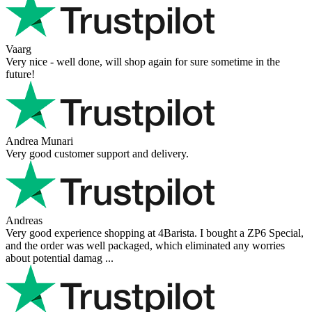
Ahmed Sherif
Excellent coffee grinder! The shipping was surprisingly fast, even
though I’m in Greece and the store is based in Romania/Austria.
The grinder feels ...
Danilo
Super schnelle Lieferung und tolles Produkt
Vaarg
Very nice - well done, will shop again for sure sometime in the
future!