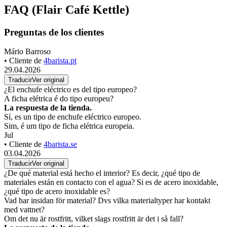
producto
Flair Café Kettle
¿Buscas información adicional sobre Flair Café Kettle?
En nuestra sección de soporte técnico, encontrará preguntas
frecuentes (FAQ) y respuestas sobre las características, parámetros y
uso de este producto. Si tiene alguna pregunta específica sobre Flair
Café Kettle, añádala al foro de discusión a continuación. Con gusto
la responderemos.
99,90 €
Sin impuestos: 82,56 €
Mostrar producto
Comprar
En Stock
entrega en 14.8.
(
opciones de entrega
)
FAQ (Flair Café Kettle)
Preguntas de los clientes
Mário Barroso
• Cliente de
4barista.pt
29.04.2026
Traducir
Ver original