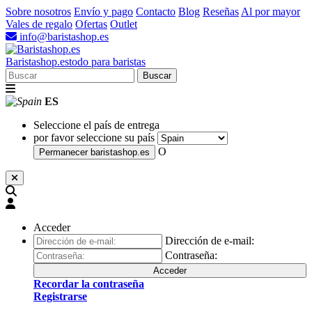
Sobre nosotros
Envío y pago
Contacto
Blog
Reseñas
Al por mayor
Vales de regalo
Ofertas
Outlet
info@baristashop.es
Barista
shop
.es
todo para baristas
Buscar
ES
Seleccione el país de entrega
por favor seleccione su país
O
Permanecer
baristashop.es
Acceder
Dirección de e-mail:
Contraseña:
Acceder
Recordar la contraseña
Registrarse