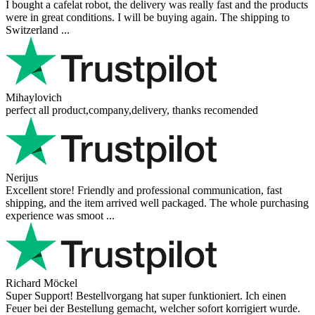
enviar un correo electrónico. Solo se utiliza para enviar una respuesta y no se
publicará.
Tu pregunta
Añadir una pregunta
Opiniones de nuestros clientes
Reviews 79
• Excellent
4.9
more reviews
Andres
I bought a cafelat robot, the delivery was really fast and the products
were in great conditions. I will be buying again. The shipping to
Switzerland ...
Mihaylovich
perfect all product,company,delivery, thanks recomended