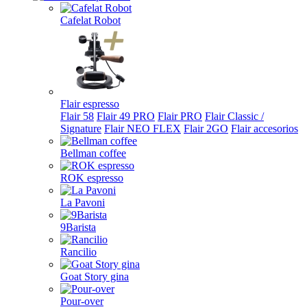
Cafelat Robot
Flair espresso
Flair 58
Flair 49 PRO
Flair PRO
Flair Classic /
Signature
Flair NEO FLEX
Flair 2GO
Flair accesorios
Bellman coffee
ROK espresso
La Pavoni
9Barista
Rancilio
Goat Story gina
Pour-over