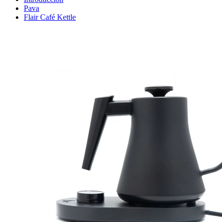
10 consejos para preparar una excelente bebida
Té de la cápsula ECO, ¿por qué no?
¿Cómo elegir una cafetera de viaje?
Espresso tónico: un refrescante éxito de verano
todos los artículos
Introducción
Pava
Flair Café Kettle