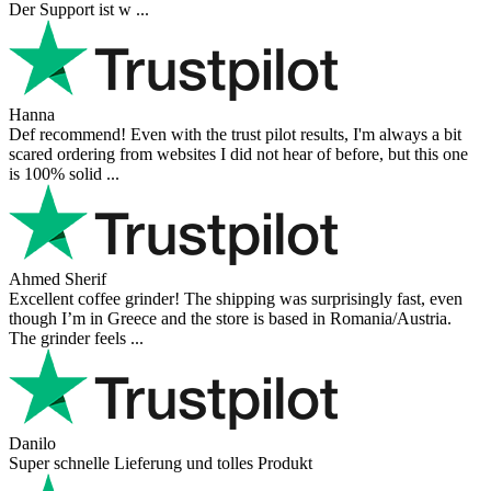
Nerijus
Excellent store! Friendly and professional communication, fast
shipping, and the item arrived well packaged. The whole purchasing
experience was smoot ...
Richard Möckel
Super Support! Bestellvorgang hat super funktioniert. Ich einen
Feuer bei der Bestellung gemacht, welcher sofort korrigiert wurde.
Der Support ist w ...
Hanna
Def recommend! Even with the trust pilot results, I'm always a bit
scared ordering from websites I did not hear of before, but this one
is 100% solid ...