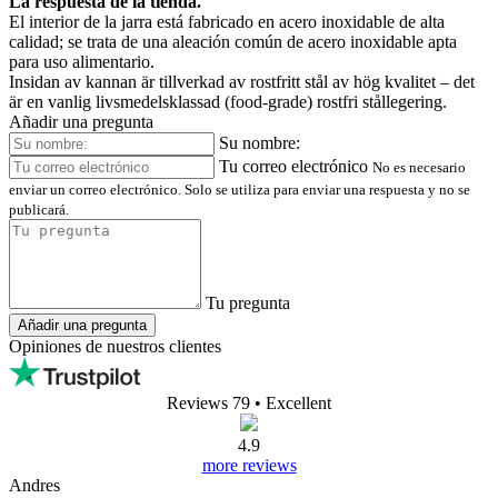
¿El enchufe eléctrico es del tipo europeo?
A ficha elétrica é do tipo europeu?
La respuesta de la tienda.
Sí, es un tipo de enchufe eléctrico europeo.
Sim, é um tipo de ficha elétrica europeia.
Jul
• Cliente de
4barista.se
03.04.2026
Traducir
Ver original
¿De qué material está hecho el interior? Es decir, ¿qué tipo de
materiales están en contacto con el agua? Si es de acero inoxidable,
¿qué tipo de acero inoxidable es?
Vad har insidan för material? Dvs vilka materialtyper har kontakt
med vattnet?
Om det nu är rostfritt, vilket slags rostfritt är det i så fall?
La respuesta de la tienda.
El interior de la jarra está fabricado en acero inoxidable de alta
calidad; se trata de una aleación común de acero inoxidable apta
para uso alimentario.
Insidan av kannan är tillverkad av rostfritt stål av hög kvalitet – det
är en vanlig livsmedelsklassad (food-grade) rostfri stållegering.
Añadir una pregunta
Su nombre:
Tu correo electrónico
No es necesario