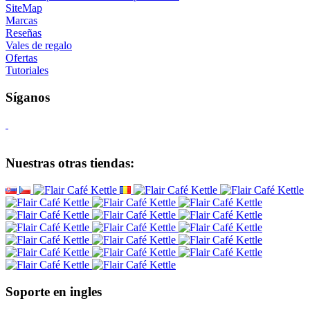
Sobre nosotros
Envío y pago
Pago seguro en línea GoPay
Términos y condiciones
Coopera con nosotros
Al por mayor
Wacaco - distribuidor autorizado
Cafelat - distribuidor autorizado
Servicio al Cliente
Contacto
buena queja
Retiro del contrato
Protección de datos personales
Boletín - protección de datos personales
SiteMap
Marcas
Reseñas
Vales de regalo
Ofertas
Tutoriales
Síganos