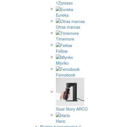
1Zpresso
Eureka
Otras marcas
Timemore
Fellow
Mlynko
Femobook
Goat Story ARCO
Hario
Barista herramientas