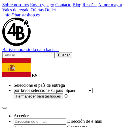
Sobre nosotros
Envío y pago
Contacto
Blog
Reseñas
Al por mayor
Vales de regalo
Ofertas
Outlet
info@baristashop.es
Barista
shop
.es
todo para baristas
Buscar
ES
Seleccione el país de entrega
por favor seleccione su país
O
Permanecer
baristashop.es
Acceder
Dirección de e-mail: