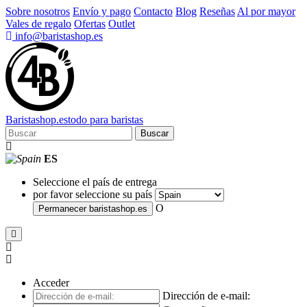
Sobre nosotros
Envío y pago
Contacto
Blog
Reseñas
Al por mayor
Vales de regalo
Ofertas
Outlet
info@baristashop.es
Barista
shop
.es
todo para baristas
Buscar
ES
Seleccione el país de entrega
por favor seleccione su país
O
Permanecer
baristashop.es
Acceder
Dirección de e-mail: