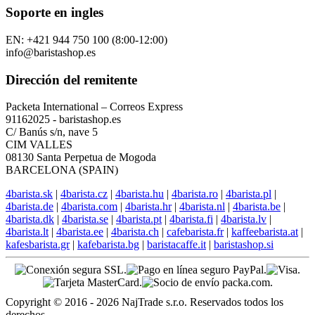
Soporte en ingles
EN: +421 944 750 100 (8:00-12:00)
info@baristashop.es
Dirección del remitente
Packeta International – Correos Express
91162025 - baristashop.es
C/ Banús s/n, nave 5
CIM VALLES
08130 Santa Perpetua de Mogoda
BARCELONA (SPAIN)
4barista.sk
|
4barista.cz
|
4barista.hu
|
4barista.ro
|
4barista.pl
|
4barista.de
|
4barista.com
|
4barista.hr
|
4barista.nl
|
4barista.be
|
4barista.dk
|
4barista.se
|
4barista.pt
|
4barista.fi
|
4barista.lv
|
4barista.lt
|
4barista.ee
|
4barista.ch
|
cafebarista.fr
|
kaffeebarista.at
|
kafesbarista.gr
|
kafebarista.bg
|
baristacaffe.it
|
baristashop.si
Copyright © 2016 - 2026 NajTrade s.r.o. Reservados todos los
derechos.