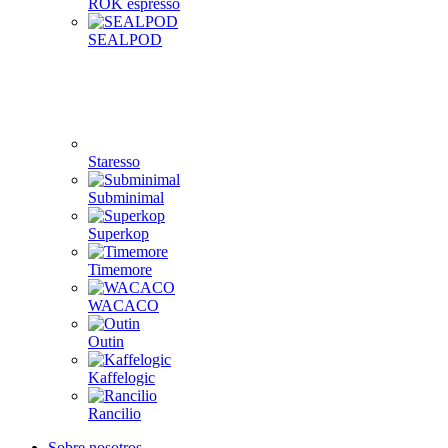
ROK espresso
SEALPOD
Staresso
Subminimal
Superkop
Timemore
WACACO
Outin
Kaffelogic
Rancilio
Sobre nosotros