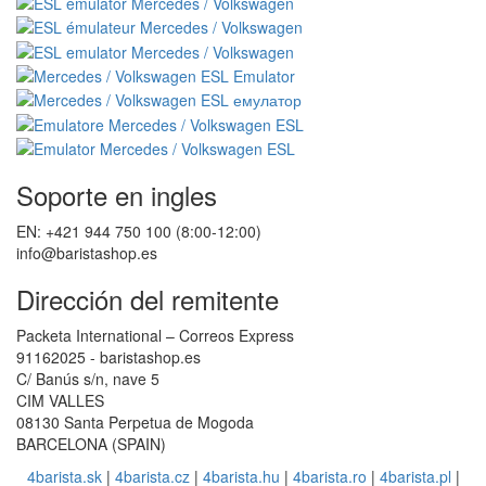
Soporte en ingles
EN: +421 944 750 100 (8:00-12:00)
info@baristashop.es
Dirección del remitente
Packeta International – Correos Express
91162025 - baristashop.es
C/ Banús s/n, nave 5
CIM VALLES
08130 Santa Perpetua de Mogoda
BARCELONA (SPAIN)
4barista.sk
|
4barista.cz
|
4barista.hu
|
4barista.ro
|
4barista.pl
|