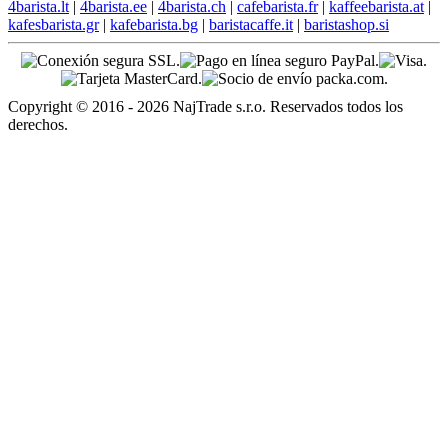
4barista.lt
|
4barista.ee
|
4barista.ch
|
cafebarista.fr
|
kaffeebarista.at
|
kafesbarista.gr
|
kafebarista.bg
|
baristacaffe.it
|
baristashop.si
Copyright © 2016 - 2026 NajTrade s.r.o. Reservados todos los
derechos.