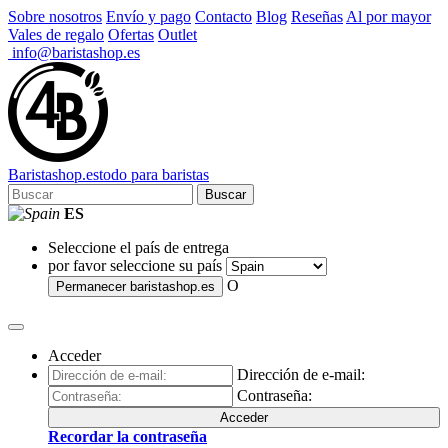
Sobre nosotros
Envío y pago
Contacto
Blog
Reseñas
Al por mayor
Vales de regalo
Ofertas
Outlet
info@baristashop.es
Barista
shop
.es
todo para baristas
Buscar
ES
Seleccione el país de entrega
por favor seleccione su país
O
Permanecer
baristashop.es
Acceder
Dirección de e-mail:
Contraseña:
Acceder
Recordar la contraseña