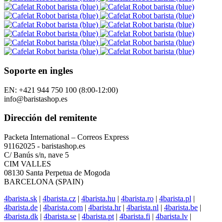
Soporte en ingles
EN: +421 944 750 100 (8:00-12:00)
info@baristashop.es
Dirección del remitente
Packeta International – Correos Express
91162025 - baristashop.es
C/ Banús s/n, nave 5
CIM VALLES
08130 Santa Perpetua de Mogoda
BARCELONA (SPAIN)
4barista.sk
|
4barista.cz
|
4barista.hu
|
4barista.ro
|
4barista.pl
|
4barista.de
|
4barista.com
|
4barista.hr
|
4barista.nl
|
4barista.be
|
4barista.dk
|
4barista.se
|
4barista.pt
|
4barista.fi
|
4barista.lv
|