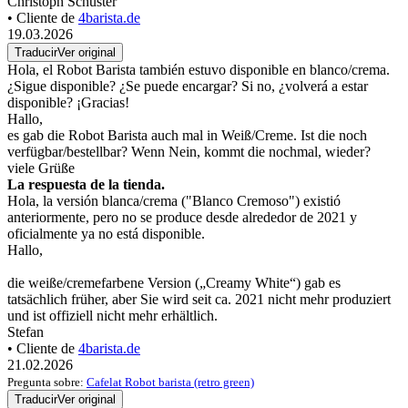
Christoph Schuster
• Cliente de
4barista.de
19.03.2026
Traducir
Ver original
Hola, el Robot Barista también estuvo disponible en blanco/crema.
¿Sigue disponible? ¿Se puede encargar? Si no, ¿volverá a estar
disponible? ¡Gracias!
Hallo,
es gab die Robot Barista auch mal in Weiß/Creme. Ist die noch
verfügbar/bestellbar? Wenn Nein, kommt die nochmal, wieder?
viele Grüße
La respuesta de la tienda.
Hola, la versión blanca/crema ("Blanco Cremoso") existió
anteriormente, pero no se produce desde alrededor de 2021 y
oficialmente ya no está disponible.
Hallo,
die weiße/cremefarbene Version („Creamy White“) gab es
tatsächlich früher, aber Sie wird seit ca. 2021 nicht mehr produziert
und ist offiziell nicht mehr erhältlich.
Stefan
• Cliente de
4barista.de
21.02.2026
Pregunta sobre:
Cafelat Robot barista (retro green)
Traducir
Ver original