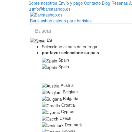
Sobre nosotros
Envío y pago
Contacto
Blog
Reseñas
A
info@baristashop.es
Barista
shop
.es
todo para baristas
ES
Seleccione el país de entrega
por favor seleccione su país
Spain
Spain
Austria
Belgium
Bulgaria
Croatia
Cyprus
Czech
Denmark
Estonia