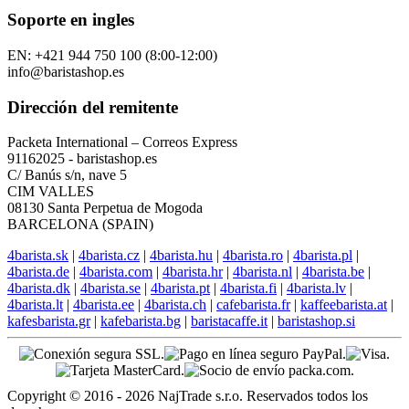
Soporte en ingles
EN: +421 944 750 100 (8:00-12:00)
info@baristashop.es
Dirección del remitente
Packeta International – Correos Express
91162025 - baristashop.es
C/ Banús s/n, nave 5
CIM VALLES
08130 Santa Perpetua de Mogoda
BARCELONA (SPAIN)
4barista.sk
|
4barista.cz
|
4barista.hu
|
4barista.ro
|
4barista.pl
|
4barista.de
|
4barista.com
|
4barista.hr
|
4barista.nl
|
4barista.be
|
4barista.dk
|
4barista.se
|
4barista.pt
|
4barista.fi
|
4barista.lv
|
4barista.lt
|
4barista.ee
|
4barista.ch
|
cafebarista.fr
|
kaffeebarista.at
|
kafesbarista.gr
|
kafebarista.bg
|
baristacaffe.it
|
baristashop.si
Copyright © 2016 - 2026 NajTrade s.r.o. Reservados todos los