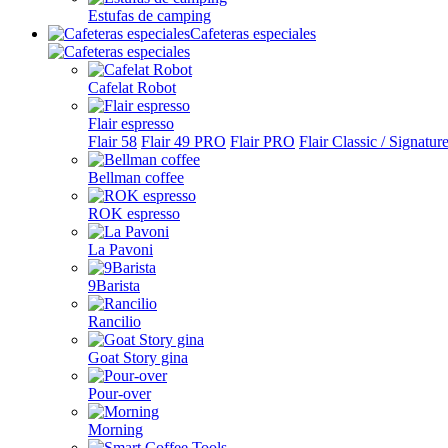
Estufas de camping
Cafeteras especiales
Cafelat Robot
Flair espresso
Flair 58
Flair 49 PRO
Flair PRO
Flair Classic / Signatur
Bellman coffee
ROK espresso
La Pavoni
9Barista
Rancilio
Goat Story gina
Pour-over
Morning