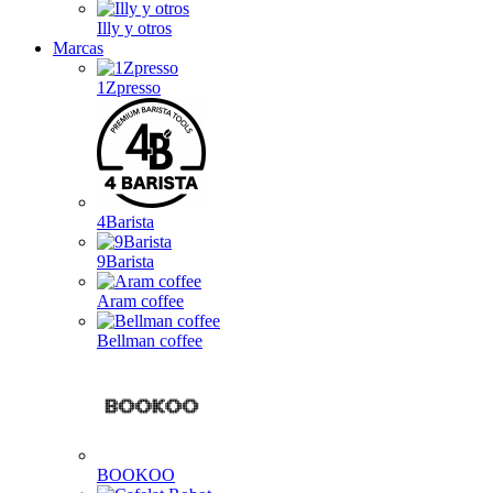
Illy y otros
Marcas
1Zpresso
4Barista
9Barista
Aram coffee
Bellman coffee
BOOKOO