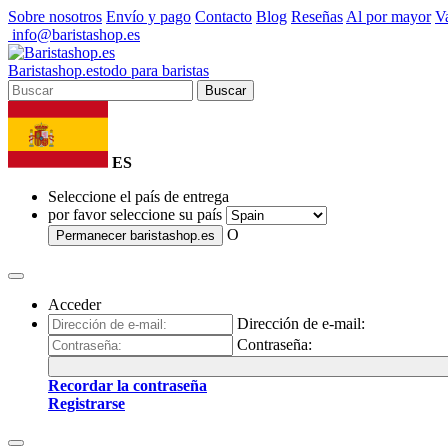
Sobre nosotros
Envío y pago
Contacto
Blog
Reseñas
Al por mayor
Va
info@baristashop.es
Barista
shop
.es
todo para baristas
Buscar
ES
Seleccione el país de entrega
por favor seleccione su país
O
Permanecer
baristashop.es
Acceder
Dirección de e-mail:
Contraseña:
Recordar la contraseña
Registrarse